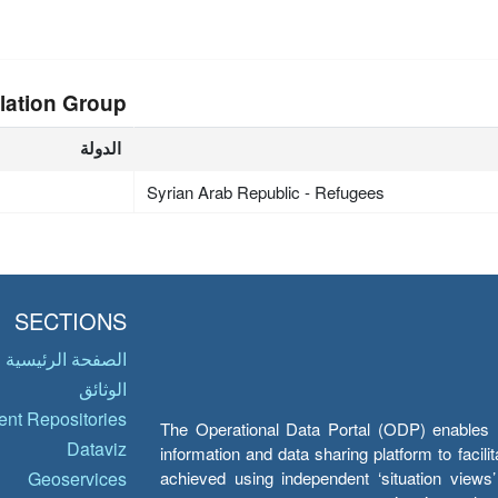
lation Group
الدولة
Syrian Arab Republic - Refugees
SECTIONS
الصفحة الرئيسية
الوثائق
nt Repositories
The Operational Data Portal (ODP) enables UN
Dataviz
information and data sharing platform to facil
achieved using independent ‘situation view
Geoservices