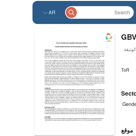
AR
GBV
ToR
Sect
Gende
موقع