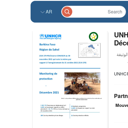
AR
UNH
Déc
UNHCR 
Partn
Mouve