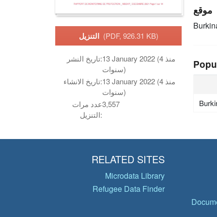
موقع
Burkin
(PDF, 926.31 KB)
التنزيل
13 January 2022 (منذ 4
تاريخ النشر:
Popu
سنوات)
13 January 2022 (منذ 4
تاريخ الانشاء:
سنوات)
Burki
3,557
عدد مرات
التنزيل:
RELATED SITES
Microdata Library
Refugee Data Finder
Docume