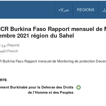
ل
REGIONS
شركاء
CR Burkina Faso Rapport mensuel de M
embre 2021 région du Sahel
Reports
نوع الوثيقة:
French
اللغة:
Burkina Faso Rapport mensuel de Monitoring de protection Decem
ers
ment Burkinabé pour la Defense des Droits
de l'Homme et des Peuples