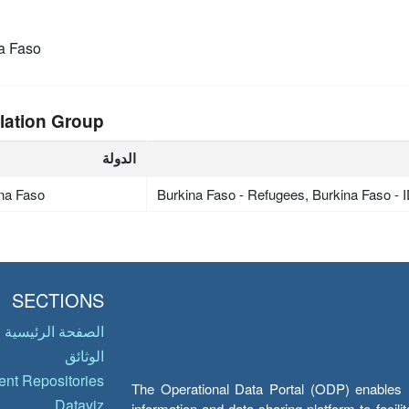
a Faso
lation Group
الدولة
na Faso
Burkina Faso - Refugees, Burkina Faso - 
SECTIONS
الصفحة الرئيسية
الوثائق
nt Repositories
The Operational Data Portal (ODP) enables UN
Dataviz
information and data sharing platform to facil