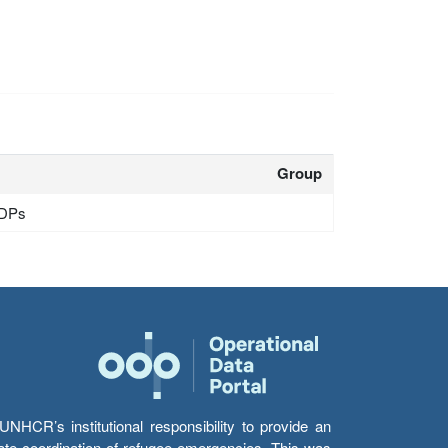
Group
IDPs
HCR’s institutional responsibility to provide an
itate coordination of refugee emergencies. This was