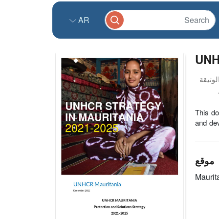
AR
UNHC
This d
and dev
موقع
Maurit