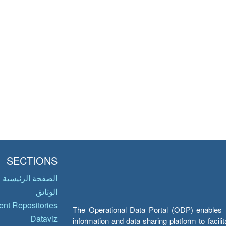
SECTIONS
الصفحة الرئيسية
الوثائق
nt Repositories
The Operational Data Portal (ODP) enables UN
Dataviz
information and data sharing platform to facil