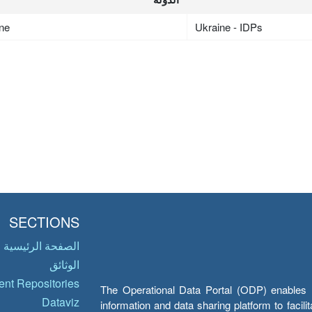
ne
Ukraine - IDPs
SECTIONS
الصفحة الرئيسية
الوثائق
nt Repositories
The Operational Data Portal (ODP) enables UN
Dataviz
information and data sharing platform to facil