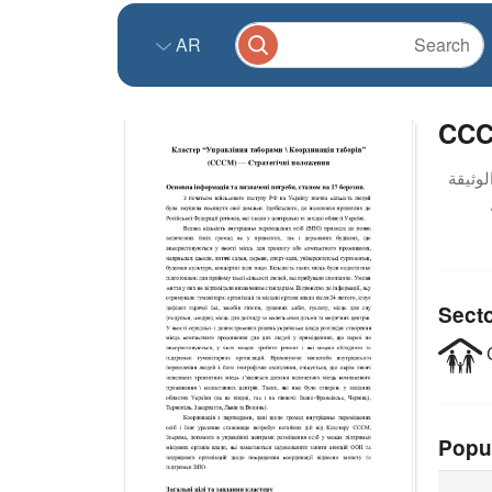
AR
CCCM
Sect
C
Popu