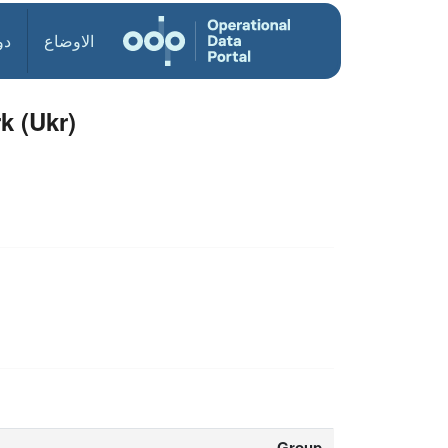
الاوضاع
دو
k (Ukr)
Group