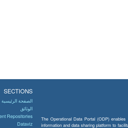
SECTIONS
الصفحة الرئيسية
الوثائق
nt Repositories
The Operational Data Portal (ODP) enables UN
Dataviz
information and data sharing platform to facil