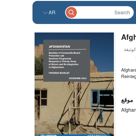
AR
Afgh
Afghan
Reinteg
موقع
Afghan