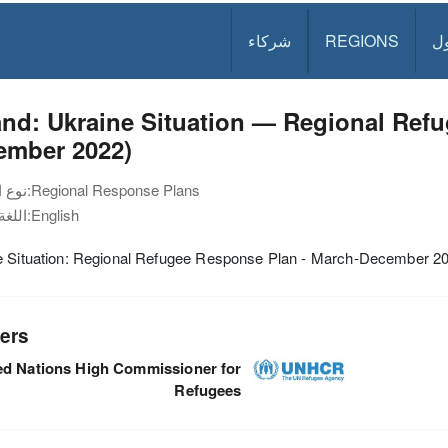
ل
REGIONS
شركاء
nd: Ukraine Situation — Regional Ref
ember 2022)
Regional Response Plans
نوع الوثيقة:
English
اللغة:
e Situation: Regional Refugee Response Plan - March-December 2
ers
ed Nations High Commissioner for
Refugees