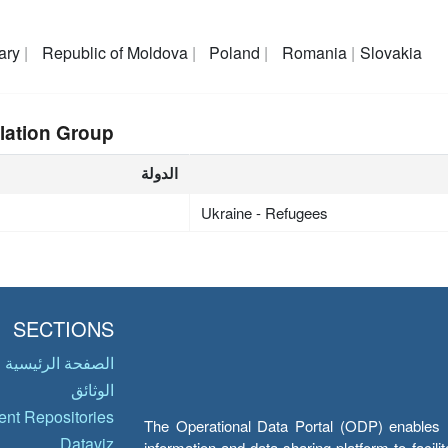
ary
Republic of Moldova
Poland
Romania
Slovakia
lation Group
الدولة
Ukraine - Refugees
SECTIONS
الصفحة الرئيسية
الوثائق
nt Repositories
The Operational Data Portal (ODP) enables UN
Dataviz
information and data sharing platform to facil