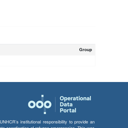
Group
HCR’s institutional responsibility to provide an
itate coordination of refugee emergencies. This was