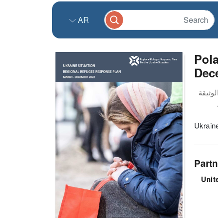
AR
Pola
Dec
Ukrain
Partn
Unit