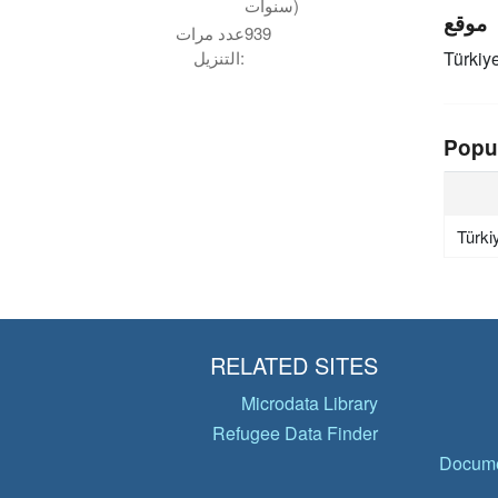
سنوات)
موقع
939
عدد مرات
Türkiy
التنزيل:
Popu
Türki
RELATED SITES
Microdata Library
Refugee Data Finder
Docume