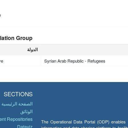
e
lation Group
الدولة
ye
Syrian Arab Republic - Refugees
SECTIONS
الصفحة الرئيسية
الوثائق
nt Repositories
The Operational Data Portal (ODP) enables UN
Dataviz
information and data sharing platform to facil