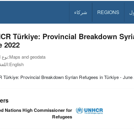
ل
REGIONS
شركاء
R Türkiye: Provincial Breakdown Syria
e 2022
Maps and geodata
نوع الوثيقة:
English
اللغة:
Türkiye: Provincial Breakdown Syrian Refugees in Türkiye - June
ers
ed Nations High Commissioner for
Refugees