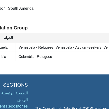
dor
South America
lation Group
الدولة
zuela
Venezuela - Refugees, Venezuela - Asylum-seekers, Ven
mbia
Colombia - Refugees
SECTIONS
الصفحة الرئيسية
الوثائق
nt Repositories
The Operational Data Portal (ODP) enables UN