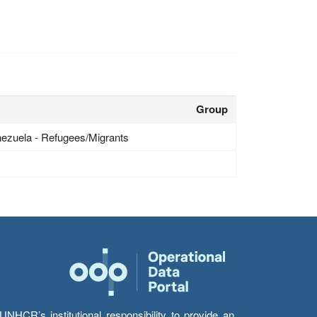
Group
ezuela - Refugees/Migrants
HCR’s institutional responsibility to provide an