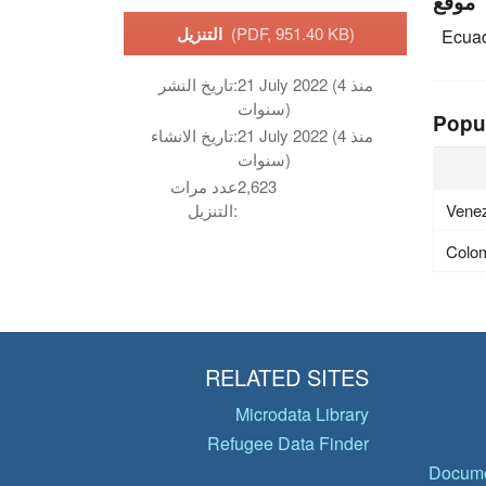
موقع
(PDF, 951.40 KB)
التنزيل
Ecua
21 July 2022 (منذ 4
تاريخ النشر:
سنوات)
Popu
21 July 2022 (منذ 4
تاريخ الانشاء:
سنوات)
2,623
عدد مرات
Vene
التنزيل:
Colo
RELATED SITES
Microdata Library
Refugee Data Finder
Docume