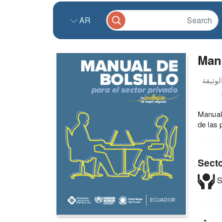
AR
Manu
Manual 
de las 
Sect
S