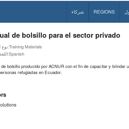
ل
REGIONS
شركاء
al de bolsillo para el sector privado
Training Materials
نوع الوثيقة:
Spanish
اللغة:
de bolsillo producido por ACNUR con el ﬁn de capacitar y brindar un
personas refugiadas en Ecuador.
ors
olutions