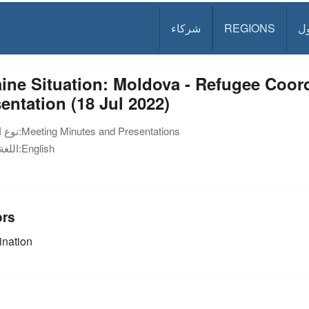
ل
REGIONS
شركاء
ine Situation: Moldova - Refugee Coo
entation (18 Jul 2022)
Meeting Minutes and Presentations
نوع الوثيقة:
English
اللغة:
ors
nation