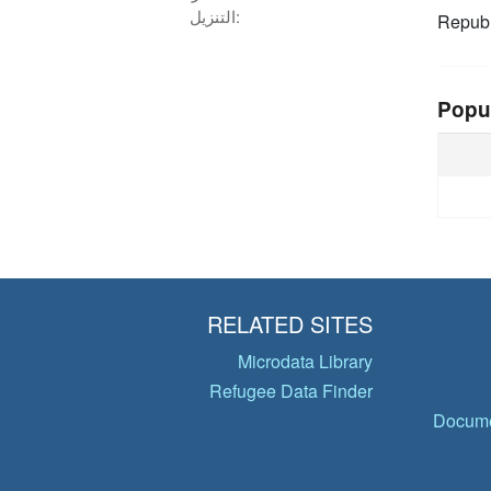
التنزيل:
Republ
Popu
RELATED SITES
Microdata Library
Refugee Data Finder
Docume