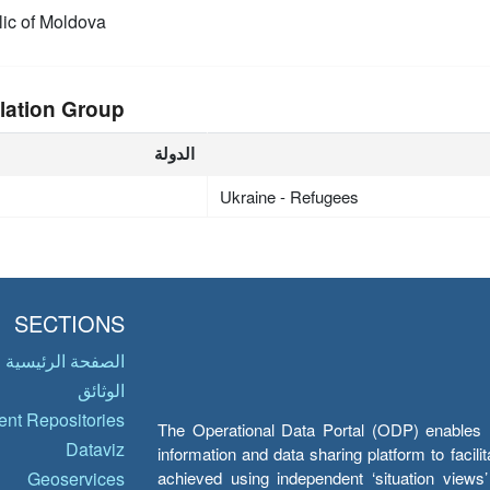
ic of Moldova
lation Group
الدولة
Ukraine - Refugees
SECTIONS
الصفحة الرئيسية
الوثائق
nt Repositories
The Operational Data Portal (ODP) enables UN
Dataviz
information and data sharing platform to facil
achieved using independent ‘situation view
Geoservices