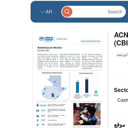
AR
ACNU
(CBI
Sect
Cash
موقع