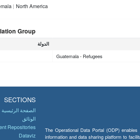
emala
North America
lation Group
الدولة
Guatemala - Refugees
SECTIONS
الصفحة الرئيسية
الوثائق
nt Repositories
The Operational Data Portal (ODP) enables UN
Dataviz
information and data sharing platform to facil