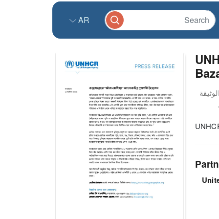
AR
UNHC
Baz
UNHCR 
Partn
Unit