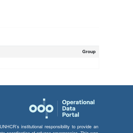
Group
HCR’s institutional responsibility to provide an
itate coordination of refugee emergencies. This was