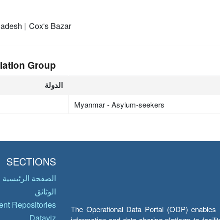
ladesh
Cox's Bazar
lation Group
الدولة
Myanmar - Asylum-seekers
SECTIONS
الصفحة الرئيسية
الوثائق
nt Repositories
The Operational Data Portal (ODP) enables UN
Dataviz
information and data sharing platform to facil