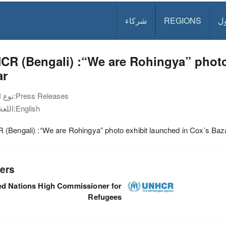
ل
REGIONS
شركاء
R (Bengali) :“We are Rohingya” photo
ar
Press Releases
نوع الوثيقة:
English
اللغة:
(Bengali) :“We are Rohingya” photo exhibit launched in Cox’s Baz
ers
ed Nations High Commissioner for
Refugees