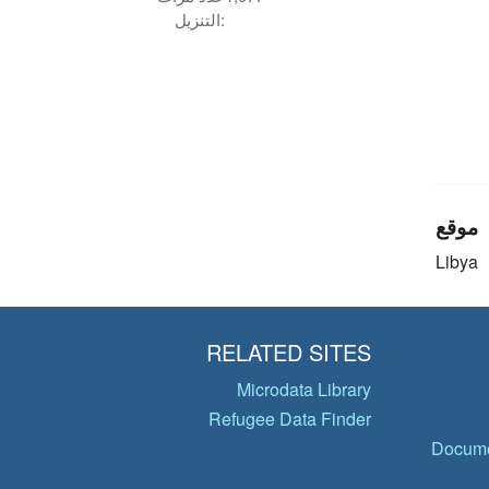
التنزيل:
موقع
Libya
RELATED SITES
Microdata Library
Refugee Data Finder
Docume