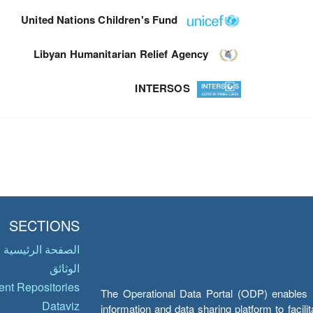
United Nations Children's Fund
Libyan Humanitarian Relief Agency
INTERSOS
SECTIONS
الصفحة الرئيسية
الوثائق
nt Repositories
The Operational Data Portal (ODP) enables UN
Dataviz
information and data sharing platform to facil