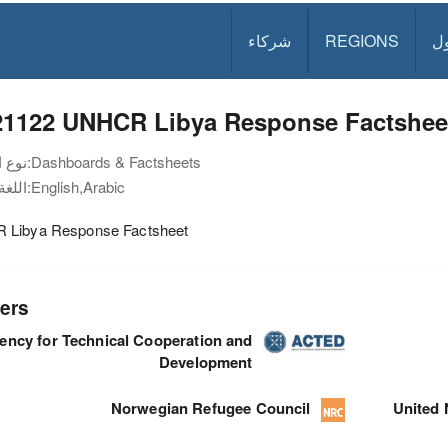
ل
REGIONS
شركاء
21122 UNHCR Libya Response Factshee
Dashboards & Factsheets
نوع الوثيقة:
English,Arabic
اللغة:
Libya Response Factsheet
ers
ency for Technical Cooperation and
Development
Norwegian Refugee Council
United 