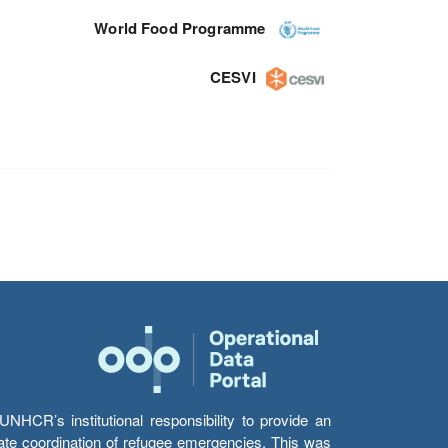
World Food Programme
CESVI
HCR’s institutional responsibility to provide an
itate coordination of refugee emergencies. This was