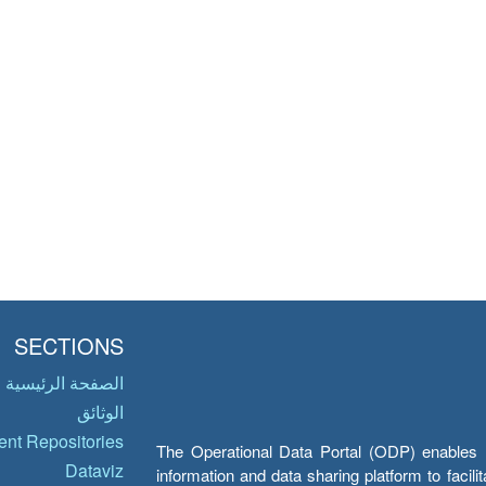
SECTIONS
الصفحة الرئيسية
الوثائق
nt Repositories
The Operational Data Portal (ODP) enables UN
Dataviz
information and data sharing platform to facil