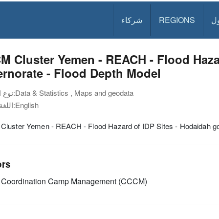
ل
REGIONS
شركاء
 Cluster Yemen - REACH - Flood Hazar
rnorate - Flood Depth Model
Data & Statistics , Maps and geodata
نوع الوثيقة:
English
اللغة:
luster Yemen - REACH - Flood Hazard of IDP Sites - Hodaidah go
ors
Coordination Camp Management (CCCM)