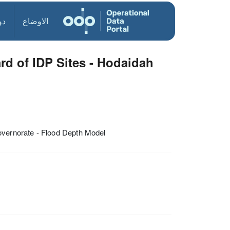
الاوضاع
دو
d of IDP Sites - Hodaidah
vernorate - Flood Depth Model