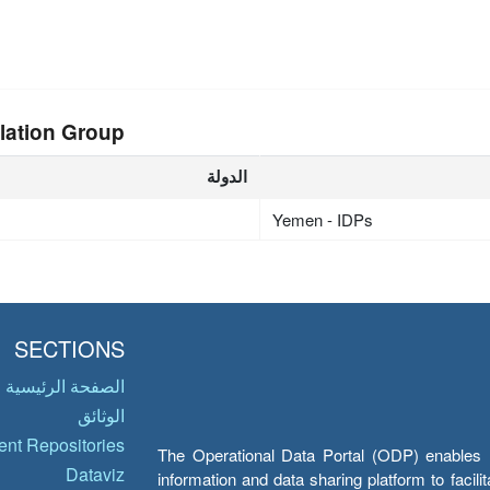
n
lation Group
الدولة
Yemen - IDPs
SECTIONS
الصفحة الرئيسية
الوثائق
nt Repositories
The Operational Data Portal (ODP) enables UN
Dataviz
information and data sharing platform to facil