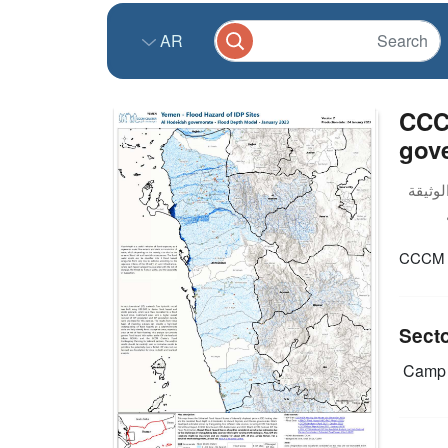
AR
CCCM
gove
CCCM C
Sect
Camp 