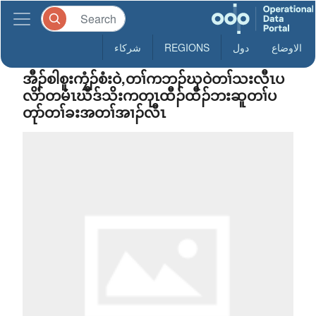
الاوضاع
دول
REGIONS
شركاء
အီၣ်စါစူးကၠံၣ်စံးဝဲ,တၢ်ကဘၣ်ဃုဝဲတၢ်သးလီၤပ
လိာ်တမံၤဃီဒ်သိးကတုၤထီၣ်ထီၣ်ဘးဆူတၢ်ပ
တုာ်တၢ်ခးအတၢ်အၢၣ်လီၤ