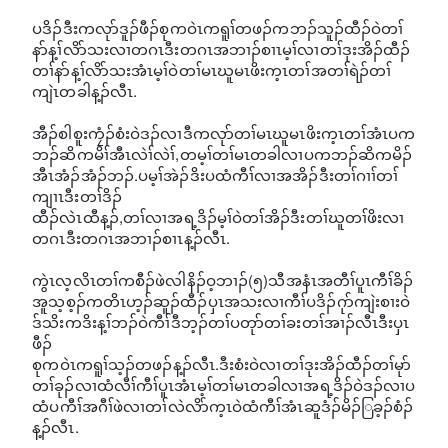
ပဒိၣ်ဒီးကလုာ်ဒူၣ်ဖီၣ်စုကဝဲၤကရူၢ်တဖၣ်ကဘၣ်သူၣ်ထီၣ်ဝဲတၢ်
နာ်န့ၢ်လိာ်သးလၢတဂၤဒီးတဂၤအဘၢၣ်စၢၤမ့ၢ်လၢတၢ်ဒုးအိၣ်ထီၣ်
တၢ်နာ်န့ၢ်လိာ်သးအံၤမ့ၢ်ဝဲတၢ်မၤဃူမၤဖိးက့ၤတၢ်အတၢ်ရဲၣ်တၢ်
ကျဲၤတခါန့ၣ်လီၤ.
အီၣ်စါစူးကၠံၣ်စံးဝဲဒၣ်လၢဒီကလုာ်တၢ်မၤဃူမၤဖိးက့ၤတၢ်အံၤပက
ဘၣ်ဆိကမိၢ်အီၤလဲၢ်လဲၢ်,တမ့ၢ်တၢ်မၤတခါလၢပကဘၣ်ဆိကမိၣ်
အီၤအံၣ်အံၣ်ဘၣ်.ပမ့ၢ်အဲၣ်ဒိးပထံကီၢ်လၢအအိၣ်ဒီးတၢ်ဂၢၢ်တၢ်
ကျၢၤဒီးတၢ်ဒိၣ်
ထီၣ်လဲၤထီန့ၣ်,တၢ်လၢအရ့ဒိၣ်မ့ၢ်ဝဲတၢ်အိၣ်ဒီးတၢ်ဃူတၢ်ဖိးလၢ
တဂၤဒီးတဂၤအဘၢၣ်စၢၤန့ၣ်လီၤ.
ကွဲၤလ့လိၤတၢ်ကစီၣ်ဖဲလါနိၣ်ဝ့ဘၢၣ်(၅)သီအနံၤအတီၢ်ပူၤကီၢ်ခိၣ်
အူသ့စ့ၣ်ကတိၤဟ့ၣ်ဆူၣ်ထီၣ်ပှၤအသးလၢကီၢ်ပဒိၣ်ဂုာ်ကျဲးစၢးဝဲ
ဒ်သိးကဒိးန့ၢ်ဘၣ်ဝဲကီၢ်ဒီဘ့ၣ်တၢ်ပတုာ်တၢ်ခးတၢ်အၢၣ်လီၤဒီးပှၤ
ဖီၣ်
စုကဝဲၤကရူၢ်သ့ၣ်တဖၣ်န့ၣ်လီၤ.ဒီးစံးဝဲလၢတၢ်ဒုးအိၣ်ထီၣ်တၢ်မုာ်
တၢ်ခုၣ်လၢထံလီၢ်ကီၢ်ပူၤအံၤမ့ၢ်တၢ်မၤတခါလၢအရ့ဒိၣ်ဝဲဒၣ်လၢပ
ထံပကီၢ်အဂီၢ်ဖဲလၢတၢ်လဲလိာ်က့ၤဝဲထံကီၢ်အံၤဆူဒံၣ်မိၣ်ြခ့ၣ်စံၣ်
န့ၣ်လီၤ.