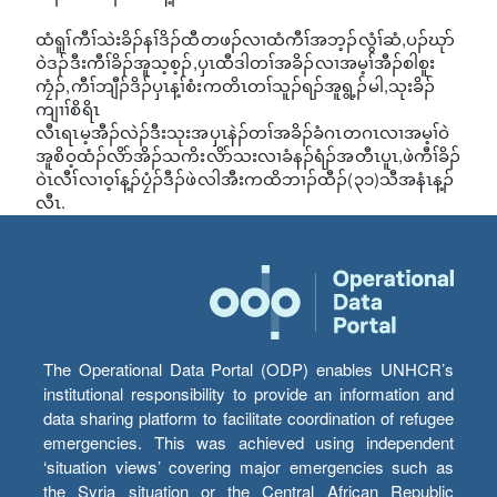
ထံရူၢ်ကီၢ်သဲးခိၣ်နၢ်ဒိၣ်ထီတဖၣ်လၢထံကီၢ်အဘ့ၣ်လွံၢ်ဆံ,ပၣ်ဃုာ်
ဝဲဒၣ်ဒီးကီၢ်ခိၣ်အူသ့စ့ၣ်,ပှၤထီဒါတၢ်အခိၣ်လၢအမ့ၢ်အီၣ်စါစူး
ကၠံၣ်,ကီၢ်ဘျီၣ်ဒိၣ်ပှၤန့ၢ်စံးကတိၤတၢ်သူၣ်ရၣ်အူရွ့ၣ်မါ,သုးခိၣ်
ကျၢၢ်စိရိၤ
လီၤရၤမ့အီၣ်လဲၣ်ဒီးသုးအပှၤနဲၣ်တၢ်အခိၣ်ခံဂၤတဂၤလၢအမ့ၢ်ဝဲ
အူစိဝ့ထံၣ်လိာ်အိၣ်သကိးလိာ်သးလၢခံနၣ်ရံၣ်အတီၤပူၤ,ဖဲကီၢ်ခိၣ်
ဝဲၤလီၢ်လၢဝ့ၢ်န့ၣ်ပၠံၣ်ဒီၣ်ဖဲလါအီးကထိဘၢၣ်ထီၣ်(၃၁)သီအနံၤန့ၣ်
လီၤ.
The Operational Data Portal (ODP) enables UNHCR’s
institutional responsibility to provide an information and
data sharing platform to facilitate coordination of refugee
emergencies. This was achieved using independent
‘situation views’ covering major emergencies such as
the Syria situation or the Central African Republic