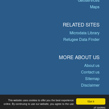
Geoservices
Maps
RELATED SITES
Microdata Library
Refugee Data Finder
MORE ABOUT US
About us
Contact us
Sitemap
Disclaimer
This website uses cookies to offer you the best experience
Got it!
© Copyright 2026 Operational Data
online. By continuing to use our website, you agree to the use
of cookies.
Portal