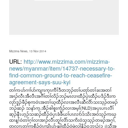
Mizzima News, 13 Nov 2014
URL:
http://www.mizzima.com/mizzima-
news/myanmar/item/14737-necessary-to-
find-common-ground-to-reach-ceasefire-
agreement-says-suu-kyi
တၢ်ကပာ်ဂၢၢ်ပာ်ကျၢၤက့ၤကီၢ်ဒီတဘ့ၣ်တၢ်ပတုာ်တၢ်ခးအတၢ်
အၢၣ်လီၤအီလီၤအဂီၢ်တၢ်လိၣ်ဘၣ်မၤလၢထီၣ်ပှဲၤထီၣ်ပဒိၣ်ဒီးက
လုာ်ဒူၣ်ဖီၣ်စုကဝဲၤအတၢ်ဃ့ထီၣ်လၢအလီၤဆီလိာ်သးသ့ၣ်တဖၣ်
ဘၣ်ဆၣ် သနာ်က့,အီၣ်စါစူးကၠံၣ်လၢအမ့ၢ်(NLD)အပှၤပၢၤလီၢ်
ဆ့ၣ်နီၤဟ့ၣ်သဆၣ်ထီၣ်ဝဲပှၤခံခီယၢ်ပၤလၢာ်ဒ်သိးအဝဲသ့ၣ်ကဃု
ထၢန့ၢ်ဝဲတၢ်ဂ့ၢ်လၢအၢၣ်လီၤတူၢ်လိာ်သကိးဝဲသ့သ့ၣ်တဖၣ်အဂ့ၢ်,
တလၢၤတၢ်ကစီၣ်ဝဲၤကျိၤပာ်ဖျါထီၣ်ဝဲဖဲလါနိၣ်ဝ့ဘၢၣ်(၁၂)သီအ