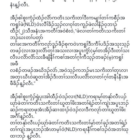
နံၤန့ၣ်လီၤ.
အီၣ်စါစူးကၠံၣ်ထံၣ်လိာ်ကတိၤသကိးတၢ်ဒီးကမျၢၢ်တၢ်ကစီၣ်အ
ကရူၢ်ဖဲ(NLD)ဝဲၤလီၢ်ခိၣ်သ့ၣ်လၢဝ့ၢ်တကူၣ်ဖဲလါနိၣ်ဝ့ဘၢၣ်
ထီၣ်(၂)သီအနံၤအကတီၢ်အဝဲစံးဝဲ,“ဖဲလၢတၢ်ကတိၤသကိးတၢ်
ဘၣ်ဃးတၢ်ပတုာ်
တၢ်ခးအကတီၢ်ကလုာ်ဒူၣ်ဖီၣ်စုကဝဲၤကရူၢ်ဒီးကီၢ်ပဒိၣ်အသုးသ့ၣ်
တဖၣ်(လၢအဒုးလိာ်တ့ၢ်အသးလၢအပူၤကွံာ်)မ့ၢ်တအိၣ်ဒီးတၢ်သး
လီၤပလိာ်လိာ်သးခီဖျိနီၢ်ကစၢ်အတၢ်ဂ့ၢ်ကီသ့ၣ်တဖၣ်(မ့)ကရူၢ်
အဖီ
လစံၣ်တဖၣ်အဃိဒၣ်လဲာ်,အဝဲသ့ၣ်ကဘၣ်မၤသကိးတၢ်တုၤလၢ
အတုၤဃီၤဝဲဆူတၢ်အိၣ်ဒီးတၢ်သးလီၤပလိာ်လၢတၢ်ဂ့ၢ်တနီၤနီၤအ
ဖီခိၣ်န့ၣ်လီၤ.”
အီၣ်စါစူးကၠံၣ်ရှဲပၠးအါထီၣ်ဝဲဒၣ်လၢ(NLD)ကရၢမ့ၢ်တနုာ်လီၤပၣ်
ဃုာ်ဖဲတၢ်ကတိၤသကိးတၢ်ဃူတၢ်ဖိးအတၢ်ရဲၣ်တၢ်ကျဲၤအပူၤဘၣ်
ဆၣ်ကရၢတဖုအံၤအိၣ်ဆၢထၢၣ်ဝဲဒၣ်လၢဒီကလုာ်တၢ်ဃူတၢ်ဖိး
အဂီၢ်န့ၣ်လီၤ.
တၢ်တနုာ်လီၤပၣ်ဃုာ်ဖဲတၢ်ကတိၤသကိးတၢ်မုာ်တၢ်ခုၣ်အတၢ်ရဲၣ်
တၢ်ကျဲၤအပူၤဘၣ်အံၤတမ့ၢ်ဝဲ(NLD)ကရၢနီၢ်ကစၢ်ဒၣ်ဝဲအတၢ်ဃု
ထၢဘၣ် န့ၣ်လီၤ.