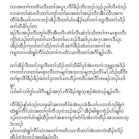
လၢအတၢ်ကတိၤလီၤတၢ်အပူၤ,ကီၢ်ခိၣ်ဘိးဘၣ်သ့ၣ်ညါလီၤဝဲဒၣ်
လၢဖဲတၢ်ဆဲးလီၤတၢ်ပတုာ်တၢ်ခးအတၢ်အၢၣ်လီၤအီၤလီၤအက
တီၢ်ခံခီယၢ်ပၤကဘၣ်အိၣ်ဒီးတၢ်ပာ်ပနီၣ်ဃာ်တၢ်ဘျၢဒီးတၢ်သိၣ်
တၢ်သီမိၢ်ပှၢ်တ
ဖၣ်ဒီးအၢၣ်လီၤတူၢ်လိာ်အီၤလီၤတံၢ်လီၤဆဲးဒ်သိးတၢ်ကမၤစှၤလီၤ
ကွံာ်ဝဲဒၣ်တၢ်ဒုးတၢ်ယၤဒီးတၢ်မၤဘၣ်ဒိဆါပှၤအဂုၤအဂၤဒီးဒုး
အိၣ်ထီၣ်က့ၤဝဲတၢ်သိၣ်တၢ်သီအဂံၢ်ခီၣ်ထံးလၢအဂၢၢ်အ
ကျၢၤလၢထံရူၢ်ကီၢ်သဲးတၢ်ကတိၤသကိးတၢ်အဂီၢ်န့ၣ်လီၤ.
တၢ်အိၣ်ဒီးတၢ်ဘျၢဒီးတၢ်သိၣ်တၢ်သီမိၢ်ပှၢ်အံၤကကဲဘျူးအဒိၣ်
ကတၢၢ်လၢတၢ်မၤစှၤလီၤကမျၢၢ်အသးသမူဘၣ်လီၢ်မၢ်,ဟံၣ်ဃီဒီး
တၢ်စုလီၢ်ခီၣ်ခိၣ်ဖဲတၢ်ဒုးတၢ်ယၤဟီၣ်ကဝီၤအလီၢ်တဖၣ်ဘၣ်ဟါ
မူး
ဟါမၢ်/ဟါဂူာ်ဟါဂီၤန့ၣ်အဂ့ၢ်,ကီၢ်ခိၣ်အူသ့စ့ၣ်စံးဝဲဒၣ်န့ၣ်လီၤ.
ကီၢ်ခိၣ်နာ်ဝဲဒၣ်လၢခ့ခါအကတီၢ်ခဲအံၤပှၤခံခီယၢ်ပၤလၢာ်ဘှါရှဲဝဲ
ထံရူၢ်ကီၢ်သဲးအတၢ်ဂ့ၢ်ကီသ့ဝဲဘၣ်ဆၣ််အီၣ်စါစူးကၠံၣ်ပာ်ဖျါဝဲ
ဒၣ်လၢတၢ်ပာ်ဖျါထီၣ်တၢ်အစၢကျၢၢ်တံၢ်ဒ်အံၤကဲထီၣ်အသးတသ့
ဒံးဘၣ်
မ့ၢ်လၢထံရူၢ်ကီၢ်သဲးအတၢ်ကတိၤသကိးတၢ်အံၤတကဲထီၣ်လိၣ်
ထီၣ်ဝဲဒံးဘၣ်အဃိန့ၣ်လီၤ.