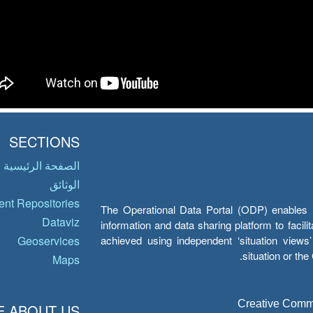
SECTIONS
الصفحة الرئيسية
الوثائق
nt Repositories
The Operational Data Portal (ODP) enables UN
Dataviz
information and data sharing platform to facil
achieved using independent ‘situation view
Geoservices
situation or th
Maps
Creative Common
 ABOUT US