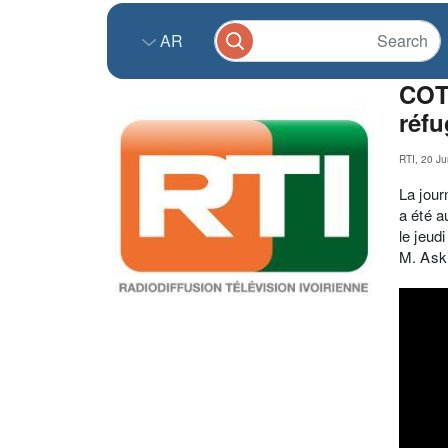
AR
COTE
réfu
RTI, 20 J
La jour
a été a
le jeud
M. Aski