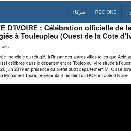
ل
REGIONS
شركاء
 D'IVOIRE : Célébration officielle de 
giés à Touleupleu (Ouest de la Cote d'Iv
un 2019
née mondiale du réfugié, à l’instar des autres villes telles que Abidja
ussi célébrée dans le département de Toulepleu, ville située à l’ouest
i 20 juin 2019 en présence du préfet dudit département M. Cissé Ibr
a Mohamed Touré, représentant résident du HCR en côte d’Ivoire.