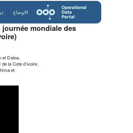
الاوضاع
دو
la journée mondiale des
oire)
n et Daloa,
 de la Cote d’ivoire,
ahima et