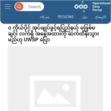
الاوضاع
دول
REGIONS
شركاء
၀ ကိုယ်ပိုင် အုပ်ချုပ်ခွင့်ရပြည်နယ် မဖြစ်မ
ချင်း လက်ရှိ အနေအထားကို ဆက်ထိန်းသွား
မည်ဟု UWSP ပြော