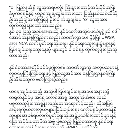
“ဝ” ပြည်နယ်ရှိ လူထုတရပ်လုံး ကြီးပွားတောင့်တင်းခိုင်မာပြီး၊
ဒီမိုကရေစီနှင့် ယဉ်ကျေးမှုထွန်းကားသော ပြည်နယ်သစ်ဆီသို့
ဦးတည်ချီတက်ကြရန် ဦးပေါက်ယူချန်းမှ “ဝ” လူထုအား
တိုက်တွန်းနိုးဆော်ထားသည်။
နှစ် ၃၀ ပြည့်အခမ်းအနားသို့ နိုင်ငံတော်အတိုင်ပင်ခံပုဂ္ဂိုလ် ဒေါ်
အောင်ဆန်းစုကြည်ကလည်း သဝဏ်လွှာပေး ပို့ခဲ့ပြီး UWSA
အား NCA လက်မှတ်ရေးထိုးရေး၊ နိုင်ငံရေးဆွေးနွေးပွဲများနှင့်
ငြိမ်းချမ်းရေးဆွေးနွေးပွဲ များတွင် ပါဝင်ရန် တိုက်တွန်းပြောဆို
ထားသည်။
နိုင်ငံတော်အတိုင်ပင်ခံပုဂ္ဂိုလ်၏ သဝဏ်လွှာကို အလုပ်သမားနဲ့
လူဝင်မှုကြီးကြပ်ရေးနှင့် ပြည်သူ့အင်အား ဝန်ကြီးဌာနဝန်ကြီး
ဦးသိန်းဆွေက ဖတ်ကြားခဲ့သည်။
ယနေ့ကျင်းပသည့် အဆိုပါ ငြိမ်းချမ်းရေးအခမ်းအနားသို့
တရုတ်နိုင်ငံမှ အရှေ့တောင်အာရှ အထူးကိုယ်စား လှယ်
မစ္စတာဆွန်းကော်ရှန်းလည်းတက်ရောက်ခဲ့သည်။ ထို့အပြင်
အစိုးရကိုယ်စားလှယ်များ၊ငြိမ်းချမ်းရေး ကော်မရှင်မှတာဝန်ရှိ
သူများ၊အပစ်ရပ်လက်မှတ်ရေးထိုးအဖွဲ့မှခေါင်းဆောင်များနှင့်
မြောက်ပိုင်းမဟာမိတ်အဖွဲ့ဖြစ်သည့် ပြည်ထောင်စု နိုင်ငံရေး
ဆွေးနွေးညှိုနှိုင်းရေး ကော်မတီ FPNCC မှထိပ်သီး