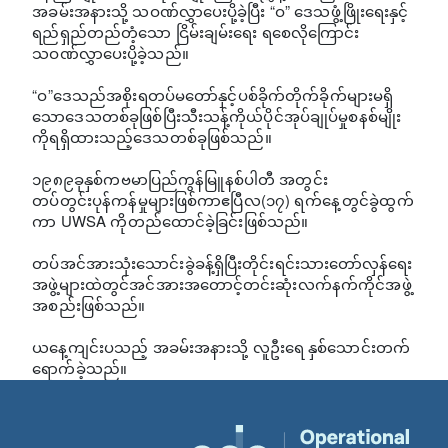
အခမ်းအနားသို့ သဝဏ်လွှာပေးပို့ခဲ့ပြီး “ဝ” ဒေသဖွံ့ဖြိုးရေးနှင့်
ရည်ရှည်တည်တံ့သော ငြိမ်းချမ်းရေး ရစေလိုကြောင်း
သဝဏ်လွှာပေးပို့ခဲ့သည်။
“ဝ”ဒေသည်အစိုးရတပ်မတော်နှင့်ပစ်ခိုက်တိုက်ခိုက်များမရှိ
သောဒေသတစ်ခုဖြစ်ပြီးသီးသန့်ကိုယ်ပိုင်အုပ်ချုပ်မှုစနစ်မျိုး
ကိုရရှိထားသည့်ဒေသတစ်ခုဖြစ်သည်။
၁၉၈၉ခုနှစ်ကဗမာပြည်ကွန်မြူနစ်ပါတီ အတွင်း
တပ်တွင်းပုန်ကန်မှုများဖြစ်ကာဧပြီလ(၁၇) ရက်နေ့တွင်ခွဲထွက်
ကာ UWSA ကိုတည်ထောင်ခဲ့ခြင်းဖြစ်သည်။
တပ်အင်အားသုံးသောင်းခွဲခန့်ရှိပြီးတိုင်းရင်းသားတော်လှန်ရေး
အဖွဲ့များထဲတွင်အင်အားအတောင့်တင်းဆုံးလက်နက်ကိုင်အဖွဲ့
အစည်းဖြစ်သည်။
ယနေ့ကျင်းပသည့် အခမ်းအနားသို့ လူဦးရေ နှစ်သောင်းတက်
ရောက်ခဲ့သည်။