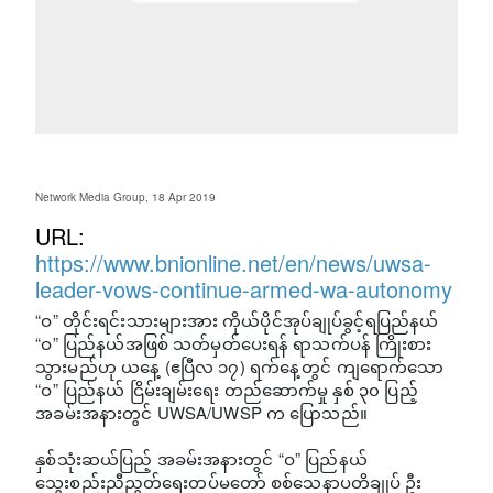
Network Media Group, 18 Apr 2019
URL:
https://www.bnionline.net/en/news/uwsa-
leader-vows-continue-armed-wa-autonomy
“ဝ” တိုင်းရင်းသားများအား ကိုယ်ပိုင်အုပ်ချုပ်ခွင့်ရပြည်နယ်
“ဝ” ပြည်နယ်အဖြစ် သတ်မှတ်ပေးရန် ရာသက်ပန် ကြိုးစား
သွားမည်ဟု ယနေ့ (ဧပြီလ ၁၇) ရက်နေ့တွင် ကျရောက်သော
“ဝ” ပြည်နယ် ငြိမ်းချမ်းရေး တည်ဆောက်မှု နှစ် ၃၀ ပြည့်
အခမ်းအနားတွင် UWSA/UWSP က ပြောသည်။
နှစ်သုံးဆယ်ပြည့် အခမ်းအနားတွင် “ဝ” ပြည်နယ်
သွေးစည်းညီညွတ်ရေးတပ်မတော် စစ်သေနာပတိချုပ် ဦး