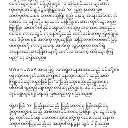
ပေါက်ယူချန်း၏ မိန့်ခွန်းတွင် “ဝ တိုင်းရင်းသား များအား
ကိုယ်ပိုင်အုပ်ချုပ်ခွင့်ရပြည်နယ် “ဝ” ပြည် နယ်အဖြစ်
သတ်မှတ်ပေးရန် တောင်းဆိုပြီး ရည် မှန်းချက်ပန်းတိုင်ရောက်
အောင် ကျနော်တို့မှ ရာသက် ပန်ကြိုးစားအား ထုတ်သွားမည်
ဖြစ်ပြီး၊ အထက်ပါ နိုင်ငံရေးတောင်းဆိုမှု အကောင်အထည်မ
ပေါ်ခင် ကာလတွင် ကျနော်တို့သည် လက်တစ်ဖက်မှ ငြိမ်းချမ်း
ရေး ဒီမိုကရေစီ အလံကို လွှင့်ထူပြီး၊ အခြားလက်တစ်ဖက်ဖြင့်
မိမိကိုယ်ကို ကာကွယ်ရေး အလံကို လွှင့်ထူကာ လက်ရှိ
အနေအထားအခြေအနေကို ဆက်လက်စောင့် ထိန်းသွားကြ
မည်” ဟု ပြောသည်။
UWSP/UWSA အနေဖြင့် လက်ရှိအနေအထားသည် ၎င်းတို့၏
ပန်းတိုင်မဟုတ်သေးကြောင်း ပန်းတိုင်ရောက် သည်အထိ
ကြိုးပမ်းသွားမည်ဖြစ်ပြီး “ဝ”ပြည်သွေးစည်းညီညွတ်ရေး
ပါတီ၏ ရည်မှန်းချက်မှာ တန်းတူညီမျှရေး နှင့် ကိုယ်ပိုင်
အုပ်ချုပ်ခွင့်ရရှိရေးတို့ ဖြစ်သည်ဟု ပြောသည်။
ထို့အပြင် “ဝ” ပြည်နယ်သည် ပြည်ထောင်စု မြန်မာနိုင်ငံမှ
ခွဲထုတ်လို့မရသည့် အစိတ်အပိုင်းတစ်ခုဖြစ်ပြီး၊ ခွဲမ ထွက်ရေး
နှင့် လွတ်လပ်ရေး မတောင်းဆိုရေးတို့ကို လေးလေးနက်နက်
သစ္စာကတိပြုခဲ့သည်ဟု အဆိုပါ မိန့်ခွန်း တွင် ပါရှိသည်။