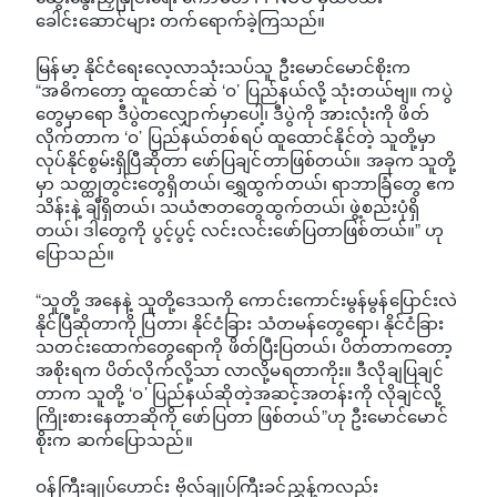
ခေါင်းဆောင်များ တက်ရောက်ခဲ့ကြသည်။
မြန်မာ့ နိုင်ငံရေးလေ့လာသုံးသပ်သူ ဦးမောင်မောင်စိုးက
“အဓိကတော့ ထူထောင်ဆဲ ‘ဝ’ ပြည်နယ်လို့ သုံးတယ်ဗျ။ ကပွဲ
တွေမှာရော ဒီပွဲတလျှောက်မှာပေါ့၊ ဒီပွဲကို အားလုံးကို ဖိတ်
လိုက်တာက ‘ဝ’ ပြည်နယ်တစ်ရပ် ထူထောင်နိုင်တဲ့ သူတို့မှာ
လုပ်နိုင်စွမ်းရှိပြီဆိုတာ ဖော်ပြချင်တာဖြစ်တယ်။ အခုက သူတို့
မှာ သတ္ထုတွင်းတွေရှိတယ်၊ ရွှေထွက်တယ်၊ ရာဘာခြံတွေ ဧက
သိန်းနဲ့ ချီရှိတယ်၊ သယံဇာတတွေထွက်တယ်၊ ဖွဲ့စည်းပုံရှိ
တယ်၊ ဒါတွေကို ပွင့်ပွင့် လင်းလင်းဖော်ပြတာဖြစ်တယ်။” ဟု
ပြောသည်။
“သူတို့ အနေနဲ့ သူတို့ဒေသကို ကောင်းကောင်းမွန်မွန်ပြောင်းလဲ
နိုင်ပြီဆိုတာကို ပြတာ၊ နိုင်ငံခြား သံတမန်တွေရော၊ နိုင်ငံခြား
သတင်းထောက်တွေရောကို ဖိတ်ပြီးပြတယ်၊ ပိတ်တာကတော့
အစိုးရက ပိတ်လိုက်လို့သာ လာလို့မရတာကိုး။ ဒီလိုချပြချင်
တာက သူတို့ ‘ဝ’ ပြည်နယ်ဆိုတဲ့အဆင့်အတန်းကို လိုချင်လို့
ကြိုးစားနေတာဆိုကို ဖော်ပြတာ ဖြစ်တယ်”ဟု ဦးမောင်မောင်
စိုးက ဆက်ပြောသည်။
ဝန်ကြီးချုပ်ဟောင်း ဗိုလ်ချုပ်ကြီးခင်ညွှန့်ကလည်း