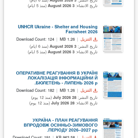
تاريخ الانشاء:
3 August 2026
(منذ 5 ايام)
UNHCR Ukraine - Shelter and Housing
Factsheet 2026
التنزيل
1.26 MB
Download Count: 124
تاريخ النشر:
3 August 2026
(منذ 6 ايام)
تاريخ الانشاء:
3 August 2026
(منذ 5 ايام)
ОПЕРАТИВНЕ РЕАГУВАННЯ В УКРАЇНІ
ЛОКАЛІЗАЦІЯ ІНФОРМАЦІЙНИ Й
БЮЛЕТЕНЬ - ЛИПЕНЬ 2026 р.
التنزيل
1.26 MB
Download Count: 182
تاريخ النشر:
28 July 2026
(منذ 12 يوم)
تاريخ الانشاء:
28 July 2026
(منذ 12 يوم)
УКРАЇНА - ПЛАН РЕАГУВАННЯ
ВПРОДОВЖ ОСІННЬО-ЗИМОВОГО
ПЕРІОДУ 2026–2027 рр.
التنزيل
963.58 KB
Download Count: 191