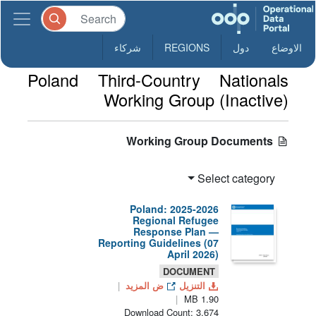
الاوضاع
دول
REGIONS
شركاء
Poland Third-Country Nationals
Working Group (Inactive)
Working Group Documents
Select category
Poland: 2025-2026
Regional Refugee
Response Plan —
Reporting Guidelines (07
April 2026)
DOCUMENT
التنزيل
ض المزيد
1.90 MB
Download Count: 3,674