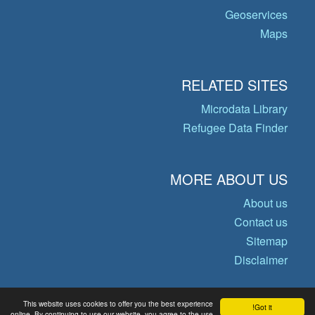
Geoservices
Maps
RELATED SITES
Microdata Library
Refugee Data Finder
MORE ABOUT US
About us
Contact us
Sitemap
Disclaimer
This website uses cookies to offer you the best experience
Got it!
© Copyright 2026 Operational Data
online. By continuing to use our website, you agree to the use