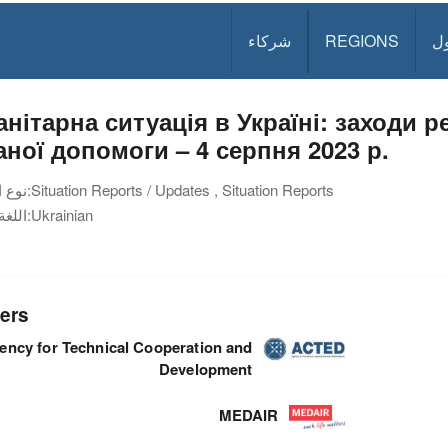
ل
REGIONS
شركاء
анітарна ситуація в Україні: заходи 
аної допомоги – 4 серпня 2023 р.
Situation Reports / Updates , Situation Reports
نوع الوثيقة:
Ukrainian
اللغة:
ers
ency for Technical Cooperation and
Development
MEDAIR