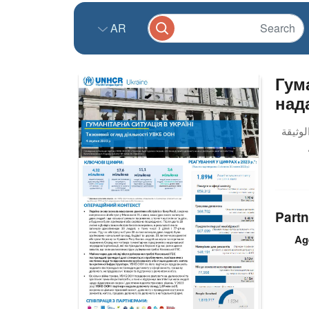
AR
Гум
над
Partn
Ag