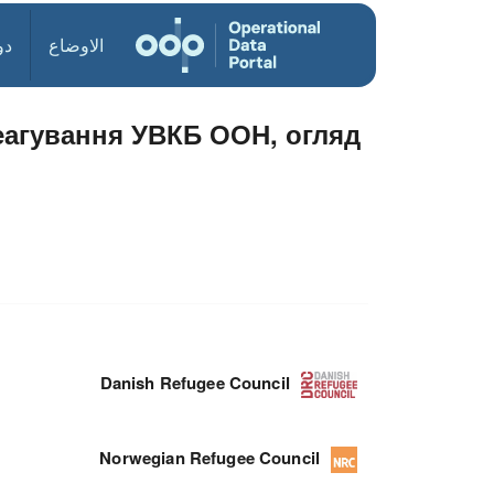
الاوضاع
دو
реагування УВКБ ООН, огляд
Danish Refugee Council
Norwegian Refugee Council