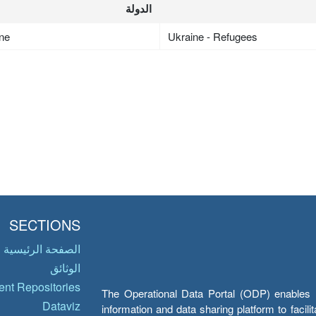
الدولة
ne
Ukraine - Refugees
SECTIONS
الصفحة الرئيسية
الوثائق
nt Repositories
The Operational Data Portal (ODP) enables UN
Dataviz
information and data sharing platform to facil