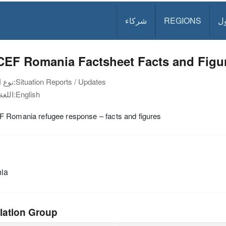
ل
REGIONS
شركاء
CEF Romania Factsheet Facts and Figu
Situation Reports / Updates
نوع الوثيقة:
English
اللغة:
 Romania refugee response – facts and figures
ia
lation Group