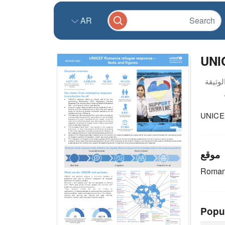
AR
UNI
UNICEF
موقع
Roman
Popu