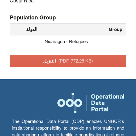
Costa Rica
Population Group
Group
الدولة
Nicaragua - Refugees
(PDF, 772.28 KB)
التنزيل
The Operational Data Portal (ODP) enables UNHCR’s
institutional responsibility to provide an information and
data sharing platform to facilitate coordination of refugee