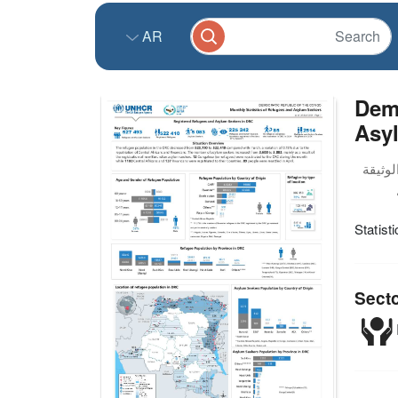
AR
Demo
Asyl
Statist
Sect