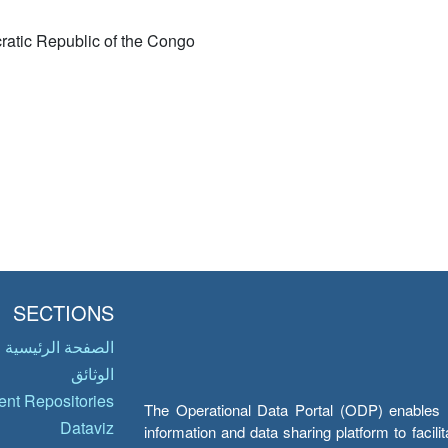
atic Republic of the Congo
SECTIONS
الصفحة الرئيسية
الوثائق
nt Repositories
The Operational Data Portal (ODP) enables UN
Dataviz
information and data sharing platform to facil