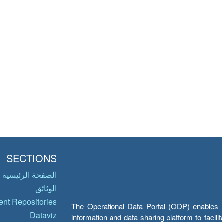
SECTIONS
الصفحة الرئيسية
الوثائق
nt Repositories
The Operational Data Portal (ODP) enables UN
Dataviz
information and data sharing platform to facil