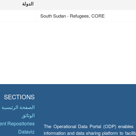
الدولة
South Sudan - Refugees, CORE
SECTIONS
الصفحة الرئيسية
الوثائق
nt Repositories
The Operational Data Portal (ODP) enables UN
Dataviz
information and data sharing platform to facil