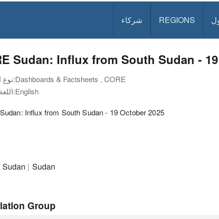
ل
REGIONS
شركاء
E Sudan: Influx from South Sudan - 19
Dashboards & Factsheets , CORE
نوع الوثيقة:
English
اللغة:
udan: Influx from South Sudan - 19 October 2025
h Sudan
Sudan
lation Group