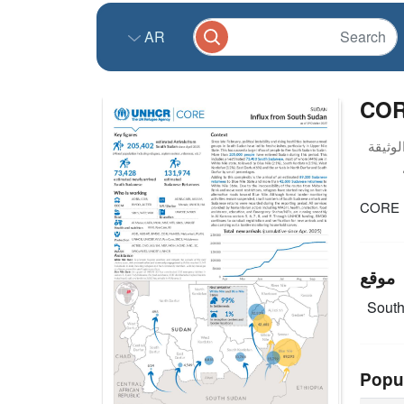
AR
COR
CORE S
موقع
Sout
Popu