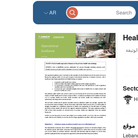
AR
Hea
Sect
He
موقع
Leban