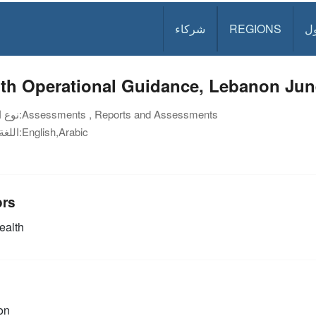
ل
REGIONS
شركاء
lth Operational Guidance, Lebanon Jun
Assessments , Reports and Assessments
نوع الوثيقة:
English,Arabic
اللغة:
ors
alth
on