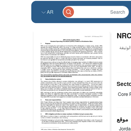
AR
NRC 
Sect
Core R
موقع
Jord