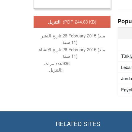
Popu
(PDF, 244.83 KB)
التنزيل
26 February 2015 (منذ
تاريخ النشر:
11 سنة)
26 February 2015 (منذ
تاريخ الانشاء:
Türki
11 سنة)
936
عدد مرات
Leba
التنزيل:
Jord
Egyp
RELATED SITES