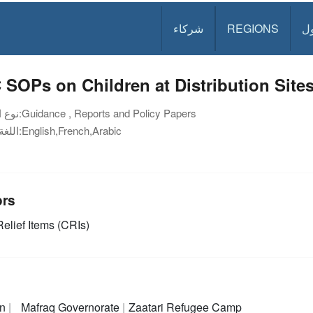
ل
REGIONS
شركاء
SOPs on Children at Distribution Site
Guidance , Reports and Policy Papers
نوع الوثيقة:
English,French,Arabic
اللغة:
ors
elief Items (CRIs)
an
Mafraq Governorate
Zaatari Refugee Camp