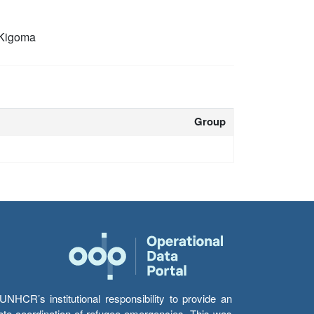
Kigoma
Group
HCR’s institutional responsibility to provide an
itate coordination of refugee emergencies. This was