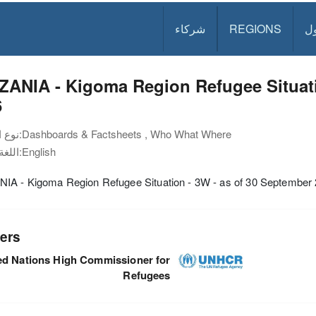
ل
REGIONS
شركاء
ANIA - Kigoma Region Refugee Situati
6
Dashboards & Factsheets , Who What Where
نوع الوثيقة:
English
اللغة:
IA - Kigoma Region Refugee Situation - 3W - as of 30 September
ers
ed Nations High Commissioner for
Refugees