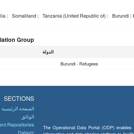
lia
Somaliland
Tanzania (United Republic of)
Burundi
lation Group
الدولة
Burundi - Refugees
SECTIONS
الصفحة الرئيسية
الوثائق
nt Repositories
The Operational Data Portal (ODP) enables UN
Dataviz
information and data sharing platform to facil