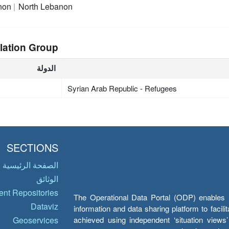
non
North Lebanon
lation Group
الدولة
Syrian Arab Republic - Refugees
SECTIONS
الصفحة الرئيسية
الوثائق
nt Repositories
The Operational Data Portal (ODP) enables UN
Dataviz
information and data sharing platform to facil
achieved using independent ‘situation view
Geoservices