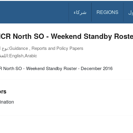
ل
REGIONS
شركاء
CR North SO - Weekend Standby Roste
Guidance , Reports and Policy Papers
نوع الوثيقة:
English,Arabic
اللغة:
North SO - Weekend Standby Roster - December 2016
ors
nation