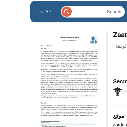
AR
Zaat
Sect
He
موقع
Jordan