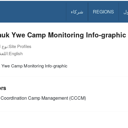
شركاء
REGIONS
د
auk Ywe Camp Monitoring Info-graphic
نوع الوثيقة:
Site Profiles
اللغة:
English
 Ywe Camp Monitoring Info-graphic
ors
Coordination Camp Management (CCCM)