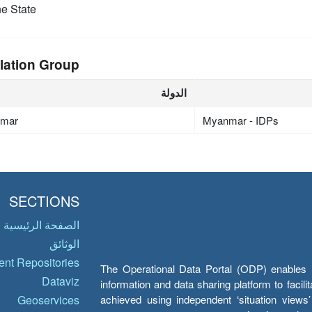
e State
lation Group
الدولة
mar
Myanmar - IDPs
SECTIONS
الصفحة الرئيسية
الوثائق
nt Repositories
The Operational Data Portal (ODP) enables UN
Dataviz
information and data sharing platform to facil
achieved using independent ‘situation view
Geoservices