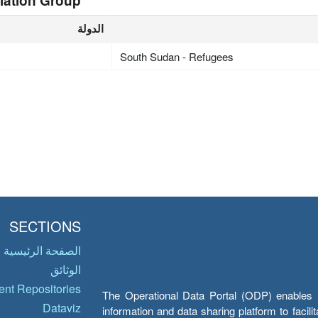
lation Group
الدولة
South Sudan - Refugees
SECTIONS
الصفحة الرئيسية
الوثائق
nt Repositories
The Operational Data Portal (ODP) enables UN
Dataviz
information and data sharing platform to facil