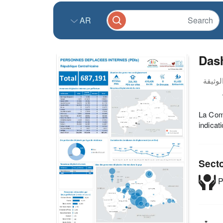
AR
Das
La Comm
indicat
Sect
P