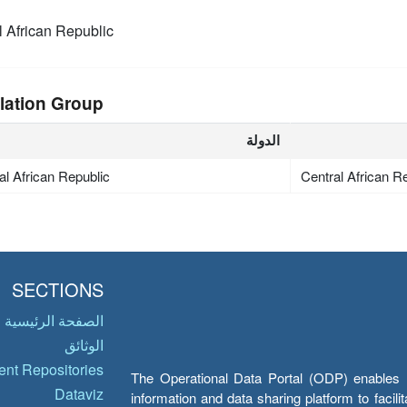
l African Republic
lation Group
الدولة
al African Republic
Central African R
SECTIONS
الصفحة الرئيسية
الوثائق
nt Repositories
The Operational Data Portal (ODP) enables UN
Dataviz
information and data sharing platform to facil