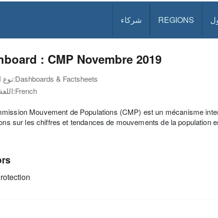
ل
REGIONS
شركاء
hboard : CMP Novembre 2019
Dashboards & Factsheets
نوع الوثيقة:
French
اللغة:
ission Mouvement de Populations (CMP) est un mécanisme inter-org
ions sur les chiffres et tendances de mouvements de la population 
ors
rotection