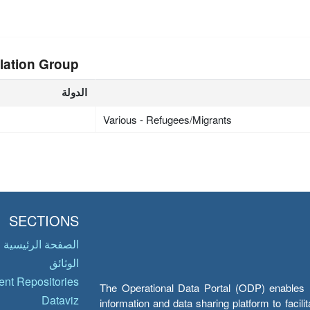
lation Group
الدولة
Various - Refugees/Migrants
SECTIONS
الصفحة الرئيسية
الوثائق
nt Repositories
The Operational Data Portal (ODP) enables UN
Dataviz
information and data sharing platform to facil