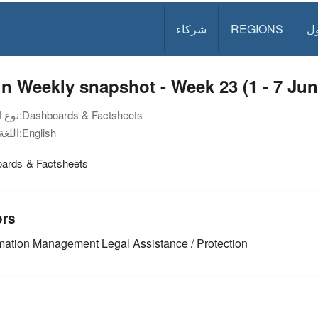
ل
REGIONS
شركاء
n Weekly snapshot - Week 23 (1 - 7 Jun
Dashboards & Factsheets
نوع الوثيقة:
English
اللغة:
ards & Factsheets
ors
mation Management
Legal Assistance / Protection