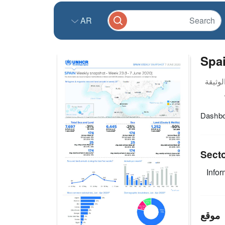
AR
Spai
Dashbo
Sect
Infor
موقع