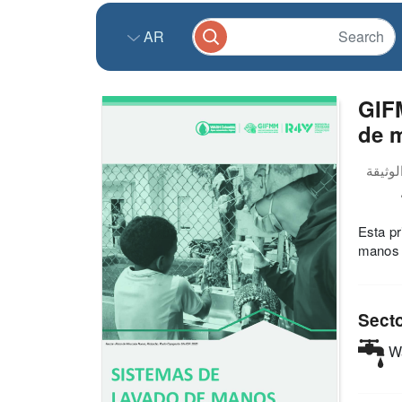
AR
GIF
de 
Esta pr
manos i
Sect
Wa