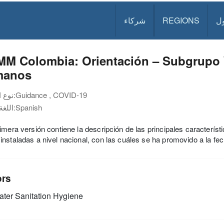
ل
REGIONS
شركاء
MM Colombia: Orientación – Subgrupo
manos
Guidance , COVID-19
نوع الوثيقة:
Spanish
اللغة:
imera versión contiene la descripción de las principales caracterís
nstaladas a nivel nacional, con las cuáles se ha promovido a la fec
ors
ter Sanitation Hygiene