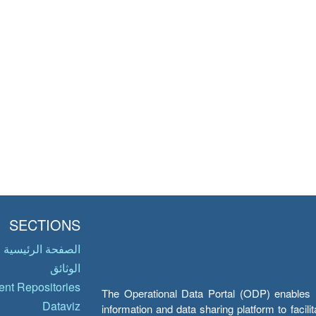
SECTIONS
الصفحة الرئيسية
الوثائق
nt Repositories
The Operational Data Portal (ODP) enables UN
Dataviz
information and data sharing platform to facil