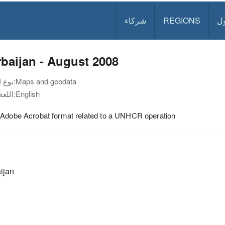
ل
REGIONS
شركاء
baijan - August 2008
Maps and geodata
نوع الوثيقة:
English
اللغة:
 Adobe Acrobat format related to a UNHCR operation
ijan