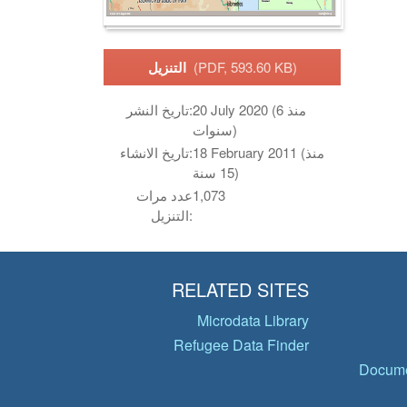
(PDF, 593.60 KB)
التنزيل
20 July 2020 (منذ 6
تاريخ النشر:
سنوات)
18 February 2011 (منذ
تاريخ الانشاء:
15 سنة)
1,073
عدد مرات
التنزيل:
RELATED SITES
Microdata Library
Refugee Data Finder
Docume