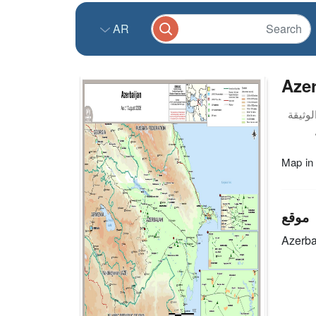
AR
Azer
Map in
موقع
Azerba