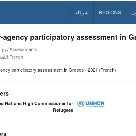
ل
REGIONS
شركاء
r-agency participatory assessment in Gr
Assessments
نوع الوثيقة:
French
اللغة:
gency participatory assessment in Greece - 2021 (French)
ers
ed Nations High Commissioner for
Refugees
ors