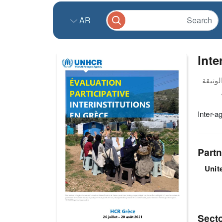
AR
Inte
Inter-a
Partn
Unit
Sect