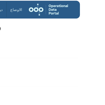
الاوضاع
دو
9