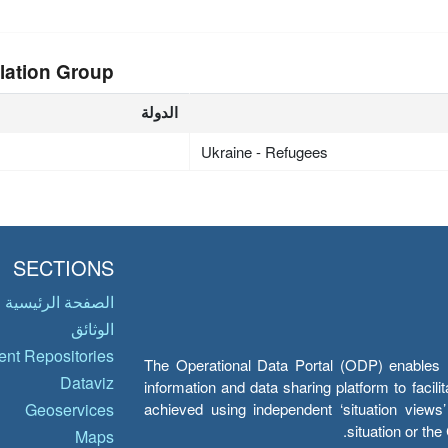
lation Group
الدولة
Ukraine - Refugees
SECTIONS
الصفحة الرئيسية
الوثائق
nt Repositories
The Operational Data Portal (ODP) enables UN
Dataviz
information and data sharing platform to facil
achieved using independent ‘situation view
Geoservices
situation or th
Maps