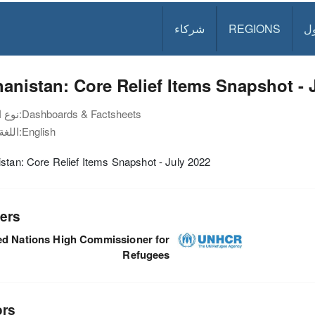
ل
REGIONS
شركاء
anistan: Core Relief Items Snapshot - 
Dashboards & Factsheets
نوع الوثيقة:
English
اللغة:
stan: Core Relief Items Snapshot - July 2022
ers
ed Nations High Commissioner for
Refugees
ors