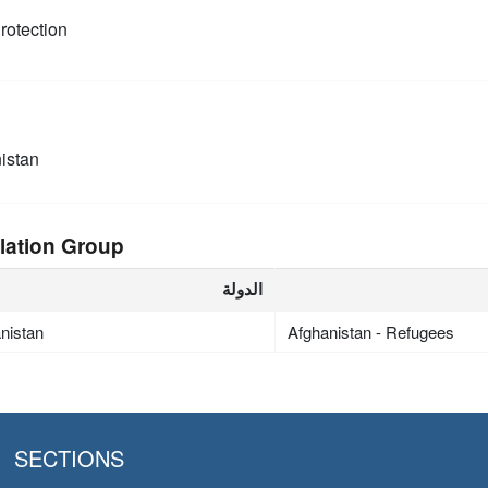
rotection
istan
lation Group
الدولة
nistan
Afghanistan - Refugees
SECTIONS