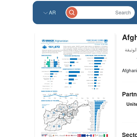
AR
Afgh
Afghani
Partn
Unit
Sect