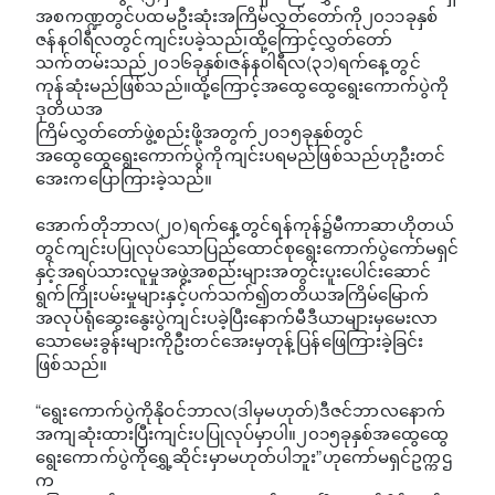
အစကဏ္ဍတွင်ပထမဦးဆုံးအကြိမ်လွှတ်တော်ကို၂၀၁၁ခုနှစ်
ဇန်နဝါရီလတွင်ကျင်းပခဲ့သည်၊ထို့ကြောင့်လွှတ်တော်
သက်တမ်းသည်၂၀၁၆ခုနှစ်၊ဇန်နဝါရီလ(၃၁)ရက်နေ့တွင်
ကုန်ဆုံးမည်ဖြစ်သည်။ထို့ကြောင့်အထွေထွေရွေးကောက်ပွဲကို
ဒုတိယအ
ကြိမ်လွှတ်တော်ဖွဲ့စည်းဖို့အတွက်၂၀၁၅ခုနှစ်တွင်
အထွေထွေရွေးကောက်ပွဲကိုကျင်းပရမည်ဖြစ်သည်ဟုဦးတင်
အေးကပြောကြားခဲ့သည်။
အောက်တိုဘာလ(၂၀)ရက်နေ့တွင်ရန်ကုန်၌မီကာဆာဟိုတယ်
တွင်ကျင်းပပြုလုပ်သောပြည်ထောင်စုရွေးကောက်ပွဲကော်မရှင်
နှင့်အရပ်သားလူမှုအဖွဲ့အစည်းများအတွင်းပူးပေါင်းဆောင်
ရွက်ကြိုးပမ်းမှုများနှင့်ပက်သက်၍တတိယအကြိမ်မြောက်
အလုပ်ရုံဆွေးနွေးပွဲကျင်းပ​ခဲ့ပြီးနောက်မီဒီယာများမှမေးလာ
သောမေးခွန်းများကိုဦးတင်အေးမှတုန့်ပြန်ဖြေကြားခဲ့ခြင်း
ဖြစ်သည်။
“ရွေးကောက်ပွဲကိုနိုဝင်ဘာလ(ဒါမှမဟုတ်)ဒီဇင်ဘာလနောက်
အ​ကျဆုံးထားပြီးကျင်းပပြုလုပ်မှာပါ။၂၀၁၅ခုနှစ်အ​ထွေထွေ
ရွေးကောက်ပွဲကိုရွှေ့ဆိုင်းမှာမဟုတ်ပါဘူး”ဟုကော်မရှင်ဥက္ကဌ
က​