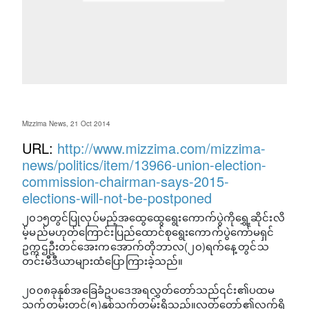
Mizzima News, 21 Oct 2014
URL:
http://www.mizzima.com/mizzima-
news/politics/item/13966-union-election-
commission-chairman-says-2015-
elections-will-not-be-postponed
၂၀၁၅တွင်ပြုလုပ်မည့်အထွေထွေရွေးကောက်ပွဲကိုရွှေ့ဆိုင်းလိ
မ့်မည်မဟုတ်ကြောင်းပြည်ထောင်စုရွေးကောက်ပွဲကော်မရှင်
ဥက္ကဌဦးတင်အေးကအောက်တိုဘာလ(၂၀)ရက်နေ့တွင်သ
တင်းမီဒီယာများထံပြောကြားခဲ့သည်။
၂၀၀၈ခုနှစ်အခြေခံဥပဒေအရလွှတ်တော်သည်၎င်း၏ပထမ
သက်တမ်းတွင်(၅)နှစ်သက်တမ်းရှိသည်။လွှတ်တော်၏လက်ရှိ