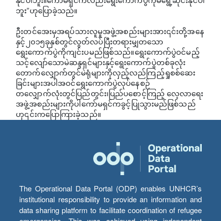
ဘူး”ဟုပြောခဲ့သည်။
ဦးတင်အေးမှအရပ်သားလူမှုအဖွဲ့အစည်းများအား၎င်းတို့အနေ
နှင့်၂၀၁၅ခုနှစ်တွင်လွတ်လပ်ပြီးတရားမျှတသော
ရွေးကောက်ပွဲကိုကျင်းပမည်ဖြစ်သည်။ရွေးကောက်ပွဲဝင်မည့်
သင့်လျော်သောမဲဆန္ဒရှင်များနှင့်ရွေးကောက်ပွဲတစ်ခုလုံး
တောက်လျှောက်တွင်မဲရုံများကိုလှည့်လည်ကြည့်ရှုစစ်ဆေး
ခြင်းများအပါအဝင်ရွေးကောက်ပွဲလုပ်နေစဉ်
တလျှောက်လုံးတွင်ပြည်တွင်း၊ပြည်ပစောင့်ကြည့် လေ့လာရေး
အဖွဲ့အစည်းများကိုပါကော်မရှင်ကခွင့်ပြုသွားမည်ဖြစ်သည်
ဟု၎င်းကပြောကြားခဲ့သည်။
The Operational Data Portal (ODP) enables UNHCR’s
institutional responsibility to provide an information and
data sharing platform to facilitate coordination of refugee
emergencies. This was achieved using independent