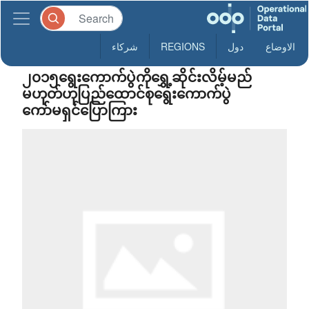
الاوضاع
دول
REGIONS
شركاء
၂၀၁၅ရွေးကောက်ပွဲကိုရွှေ့ဆိုင်းလိမ့်မည်
မဟုတ်ဟုပြည်ထောင်စုရွေးကောက်ပွဲ
ကော်မရှင်ပြောကြား