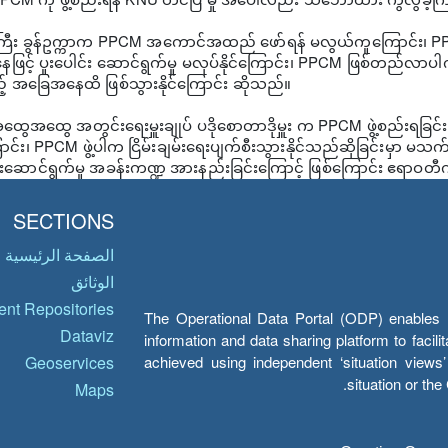
ှူးကြီး ခွန်ဥက္ကာက PPCM အကောင်အထည် ဖော်ရန် မလွယ်ကူကြောင်
ေဖြင့် ပူးပေါင်း ဆောင်ရွက်မှု မလုပ်နိုင်ကြောင်း၊ PPCM ဖြစ်တည်လာပါက င
့် အခြေအနေထိ ဖြစ်သွားနိုင်ကြောင်း ဆိုသည်။
ေအထွေ အတွင်းရေးမှူးချုပ် ပဒိုစောတာဒိုမှူး က PPCM ဖွဲ့စည်းရခြင်းမ
ာင်း၊ PPCM ဖွဲ့ပါက ငြိမ်းချမ်းရေးပျက်စီးသွားနိုင်သည်ဆိုခြင်းမှာ မသက
င်းဆောင်ရွက်မှု အခန်းကဏ္ဍ အားနည်းခြင်းကြောင့် ဖြစ်ကြောင်း ဧရာဝတ
SECTIONS
الصفحة الرئيسية
الوثائق
nt Repositories
The Operational Data Portal (ODP) enables UN
Dataviz
information and data sharing platform to facil
achieved using independent ‘situation view
Geoservices
situation or th
Maps