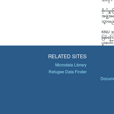
ဗိုလ်မ
အဖွဲ့အန
သွားမည
KNU အထွ
ဖြစ်ကြေ
ပူးပေါ
RELATED SITES
Microdata Library
Refugee Data Finder
Docume