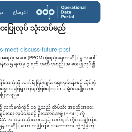
الاوضاع
دو
ေးပြုလုပ် သုံးသပ်မည်
ps-meet-discuss-future-ppst
ံ အစည်းအဝေး (PPCM) ဖွဲ့စည်းရေးအဆိုပြုမှု အပေါ်
က ဇွန်လ ၅ ရက်မှ ၇ ရက် အထိ အစည်းအ ဝေးပြုလုပ်၍
သို့ လက်ရှိ ငြိမ်းချမ်း ရေးလုပ်ငန်းစဉ် ဆိုင်းငံ့
းနွေး အဖြေရှာကြမည်ဖြစ်ကြောင်း ပအို့ဝ်အမျိုးသား
က ပြောသည်။
သည့် လက်နက်ကိုင် ၁၀ ဖွဲ့သည် ထိပ်သီး အစည်းအဝေး
်းချမ်းရေး လုပ်ငန်းစဉ် ဦးဆောင်အဖွဲ့ (PPST) ကို
 NCA လက်မှတ်ထိုးထားသည့် လက်နက်ကိုင် အဖွဲ့ကြား
းရန် အဆိုပြုသော အဖွဲ့ကြား သဘောထား ကွဲလွဲခဲ့ကြ
့ကြသည်။