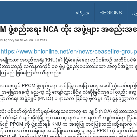
ل
REGIONS
شركاء
 ဖွဲ့စည်းရေး NCA ထိုး အဖွဲ့များ အစည်းအဝ
ld Agency for News, 06 Jun 2019
:
https://www.bnionline.net/en/news/ceasefire-grou
မျိုးသား အစည်းအရုံး(KNU)၏ ငြိမ်းချမ်းရေး လုပ်ငန်းစဉ် အတိုင်ပင်ခ
ုးထားသည့် လက်နက်ကိုင် ၁၀ ဖွဲ့မှ ဖွဲ့စည်းပေးထားသော အလုပ်အဖွဲ့
်ကြမည် ဖြစ်ကြောင်း သိရသည်။
ေးတွင် PPCM ဖွဲ့စည်းရေး တင်ပြမှု အခြေ အနေအပေါ် သုံးသပ်မည်ဖြစ်သကဲ့
အခြေအနေကို မည်ကဲ့ သို့ ကျော်လွှားနိုင်မ လဲဆိုခြင်းအပေါ် လည်း ဆွေ
ောက်ရေး အဖွဲ့ချုပ် (PNLO) မှ နာယက ဖြစ်သူ ဗိုလ်မှူး ကြီး ခွန်ဥက္ကာ
ငံလုံး ပစ်ခတ်တိုက်ခိုက်မှုရပ်စဲရေးသဘောတူ စာ ချုပ် (NCA) ထိုးထား
 ထိုင်းနိုင်ငံ ချင်းမိုင်မြို့တွင် မေ ၁၄ ရက်မှ ၁၈ ရက်ထိ ကျင်းပခဲ့ရာ ငြိမ
မ်း၍ PPCM ကို ဖွဲ့စည်းရန် KNU က အဆိုပြု တင်ပြခဲ့သည်။ထို့နောက်
ို ဆက်လက်ထားရှိရေး အဆိုပြုသောအဖွဲ့ များနှင့် PPST ကို ဖျက်သိမ်
PCM ကို ဖွဲ့စည်းရန် KNU တင်ပြ မှု အပေါ်လည်း သဘောထား ကွဲလွဲခဲ