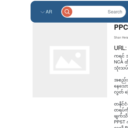
AR
PPCM
Shan Hera
URL
ကရင် အ
NCA ထိ
သုံးသပ
အစည်းအဝ
နေသော 
လွတ် မြ
တနိုင်
တရပ်ကို
ဖျက်သိ
PPST က
သလို P