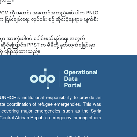
း၊ PPCM ကို အတင်း အကောင်အထည်ဖော် ပါက PNLO
ြိမ်းချမ်းရေး လုပ်ငန်း စဉ် ဆိုင်းငံ့နေရာမှ ပျက်စီး
ှာ အားလုံးပါဝင် ပေါင်းစည်းနိုင်ရေး အတွက်
်ဆိုင်ကြောင်း၊ PPST က မိမိတို့ နုတ်ထွက်ရခြင်းမှာ
ီကို ပြောဆိုထားသည်။
HCR’s institutional responsibility to provide an
itate coordination of refugee emergencies. This was
s’ covering major emergencies such as the Syria
e Central African Republic emergency, among others.