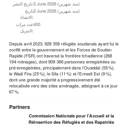
2 June 2026 (منذ شهرين)
تاريخ النشر:
2 June 2026 (منذ شهرين)
تاريخ
الانشاء:
400
عدد مرات
التنزيل:
Depuis avril 2023, 928 358 réfugiés soudanais ayant fui le
conflit entre le gouvernement et les Forces de Soutien
Rapide (FSR) ont traversé la frontière tchadienne (268
194 ménages), dont 909 366 personnes enregistrées ou
pré-enregistrées, principalement dans l’Ouaddaï (55 %),
le Wadi Fira (25 %), le Sila (11 %) et l’Ennedi Est (9 %),
dont une grande majorité a progressivement été
relocalisée vers des sites aménagés, atteignant à ce jour
67 %.
Partners
Commission Nationale pour l'Accueil et la
Réinsertion des Réfugiés et des Rapatriés