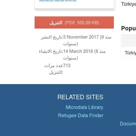
Türkiy
(PDF, 555.09 KB)
التنزيل
Popu
3 November 2017 (منذ 8
تاريخ النشر:
سنوات)
14 March 2018 (منذ 8
تاريخ الانشاء:
Türki
سنوات)
713
عدد مرات
التنزيل:
RELATED SITES
Microdata Library
Refugee Data Finder
Docume