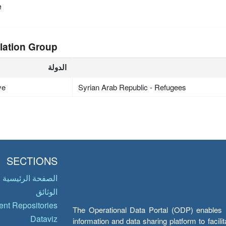
e
lation Group
الدولة
ye
Syrian Arab Republic - Refugees
SECTIONS
الصفحة الرئيسية
الوثائق
nt Repositories
The Operational Data Portal (ODP) enables UN
Dataviz
information and data sharing platform to facil