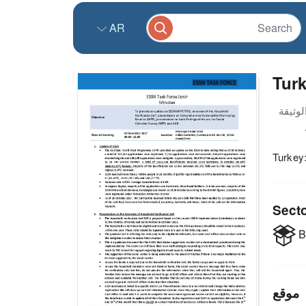
AR
Turk
Turkey
Sect
B
موقع