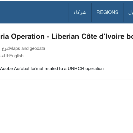
ل
REGIONS
شركاء
ria Operation - Liberian Côte d'Ivoire b
Maps and geodata
نوع الوثيقة:
English
اللغة:
 Adobe Acrobat format related to a UNHCR operation