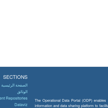
SECTIONS
الصفحة الرئيسية
الوثائق
nt Repositories
The Operational Data Portal (ODP) enables UN
Dataviz
information and data sharing platform to facil