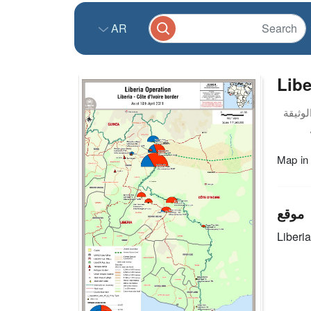
AR
Libe
Map in
موقع
Liberia