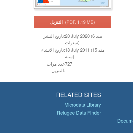
(PDF, 1.19 MB)
التنزيل
20 July 2020 (منذ 6
تاريخ النشر:
سنوات)
18 July 2011 (منذ 15
تاريخ الانشاء:
سنة)
727
عدد مرات
التنزيل:
RELATED SITES
Microdata Library
Refugee Data Finder
Docume