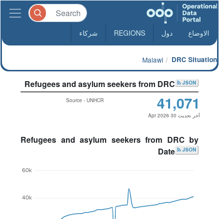
الاوضاع
دول
REGIONS
شركاء
Malawi
DRC Situation
Refugees and asylum seekers from DRC
JSON
41,071
Source - UNHCR
آخر تحديث 30 Apr 2026
Refugees and asylum seekers from DRC by
Date
JSON
60k
40k