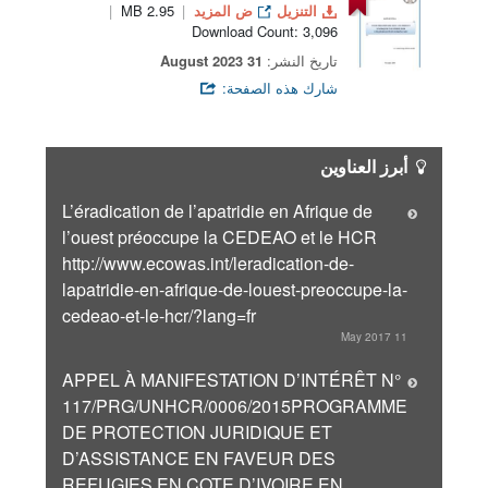
التنزيل
ض المزيد
2.95 MB
Download Count: 3,096
تاريخ النشر:
31 August 2023
شارك هذه الصفحة:
أبرز العناوين
L’éradication de l’apatridie en Afrique de
l’ouest préoccupe la CEDEAO et le HCR
http://www.ecowas.int/leradication-de-
lapatridie-en-afrique-de-louest-preoccupe-la-
cedeao-et-le-hcr/?lang=fr
11 May 2017
APPEL À MANIFESTATION D’INTÉRÊT N°
117/PRG/UNHCR/0006/2015PROGRAMME
DE PROTECTION JURIDIQUE ET
D’ASSISTANCE EN FAVEUR DES
REFUGIES EN COTE D’IVOIRE EN