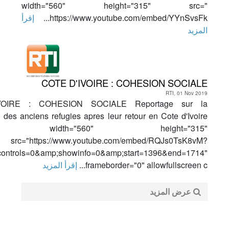
width="560" height="315" src="
https://www.youtube.com/embed/YYnSvsFk...
إقرأ
المزيد
COTE D'IVOIRE : COHESION SOCIALE
RTI, 01 Nov 2019
VOIRE : COHESION SOCIALE Reportage sur la
n des anciens refugies apres leur retour en Cote d'Ivoire
me width="560" height="315"
src="https://www.youtube.com/embed/RQJs0TsK8vM?
controls=0&amp;showinfo=0&amp;start=1396&end=1714"
frameborder="0" allowfullscreen c...
إقرأ المزيد
عرض المزيد