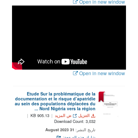
Open in new window
Open in new window
Etude Sur la problématique de la
documentation et le risque d’apatridie
au sein des populations déplacées du
Nord Nigéria vers la région ...
التنزيل
ض المزيد
905.13 KB
Download Count: 3,032
تاريخ النشر:
31 August 2023
شارك هذه الصفحة: