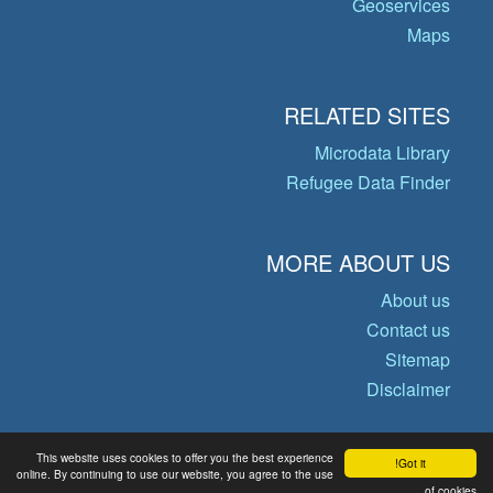
Geoservices
Maps
RELATED SITES
Microdata Library
Refugee Data Finder
MORE ABOUT US
About us
Contact us
Sitemap
Disclaimer
This website uses cookies to offer you the best experience
Got it!
© Copyright 2026 Operational Data
online. By continuing to use our website, you agree to the use
Portal
of cookies.