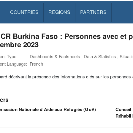
S
COUNTRIES
REGIONS
PARTNERS
R Burkina Faso : Personnes avec et po
tembre 2023
nt Type:
Dashboards & Factsheets , Data & Statistics , Situat
nt Language:
French
rd décrivant la présence des informations clés sur les personnes 
ers
sssion Nationale d'Aide aux Réfugiés (GoV)
Conseil 
Réhabili