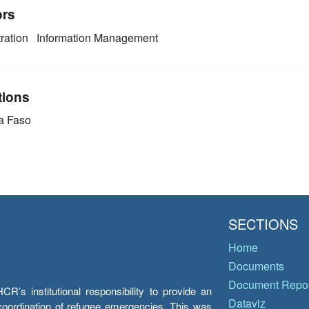
ors
ration
Information Management
tions
a Faso
SECTIONS
Home
Documents
Document Repos
’s institutional responsibility to provide an
Dataviz
e coordination of refugee emergencies. This was