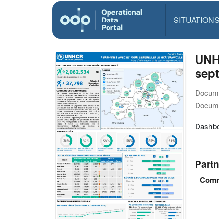
SITUATION
UNHC
sep
Docume
Docume
Dashboa
Partn
Commi