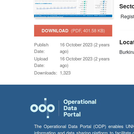
Sect
Regist
DOWNLOAD
(PDF, 401.58 KB)
Loca
Publish
16 October 2023 (2 years
Date:
ago)
Burkin
Upload
16 October 2023 (2 years
Date:
ago)
Downloads:
1,323
The Operational Data Portal (ODP) enables UNHCR
information and data sharing platform to facilitat