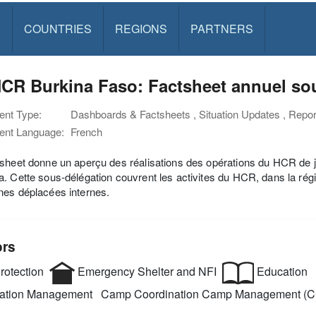
S
COUNTRIES
REGIONS
PARTNERS
R Burkina Faso: Factsheet annuel sou
nt Type:
Dashboards & Factsheets , Situation Updates , Rep
nt Language:
French
sheet donne un aperçu des réalisations des opérations du HCR de 
. Cette sous-délégation couvrent les activites du HCR, dans la régi
nes déplacées internes.
ors
rotection
Emergency Shelter and NFI
Education
mation Management
Camp Coordination Camp Management (