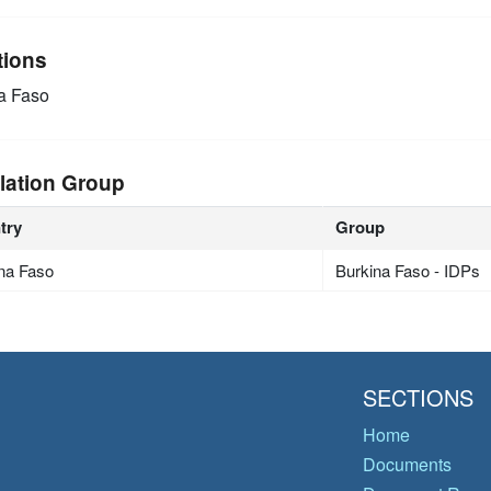
tions
a Faso
lation Group
try
Group
na Faso
Burkina Faso - IDPs
SECTIONS
Home
Documents