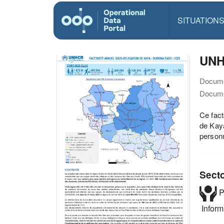
SITUATION
UNHC
Docume
Docume
Ce fact
de Kaya
person
Sect
P
Infor