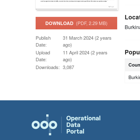
Loca
DOWNLOAD
(PDF, 2.29 MB)
Burkin
Publish
31 March 2024 (2 years
Date:
ago)
Popu
Upload
11 April 2024 (2 years
Date:
ago)
Coun
Downloads:
3,087
Burki