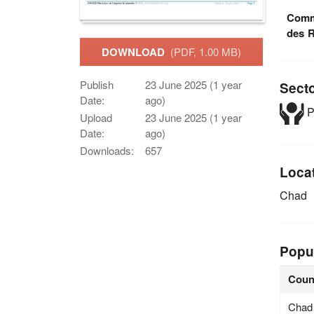
Commi
des R
DOWNLOAD
(PDF, 1.00 MB)
Publish
23 June 2025 (1 year
Sect
Date:
ago)
P
Upload
23 June 2025 (1 year
Date:
ago)
Downloads:
657
Loca
Chad
Popu
Coun
Chad