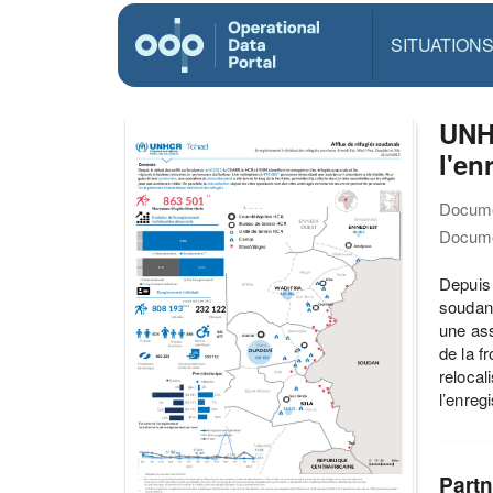
SITUATION
UNH
l'en
Docume
Docume
Depuis 
soudana
une ass
de la f
relocal
l’enreg
Partn