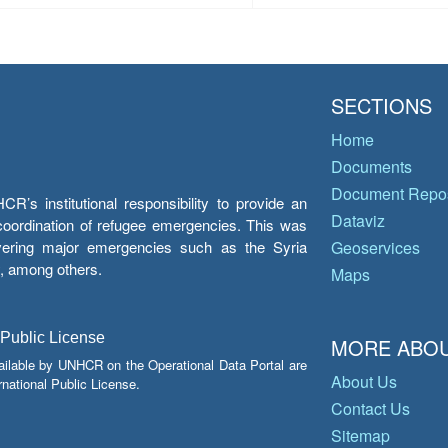
SECTIONS
Home
Documents
Document Repos
’s institutional responsibility to provide an
Dataviz
e coordination of refugee emergencies. This was
overing major emergencies such as the Syria
Geoservices
y, among others.
Maps
 Public License
MORE ABOU
ailable by UNHCR on the Operational Data Portal are
About Us
national Public License.
Contact Us
Sitemap