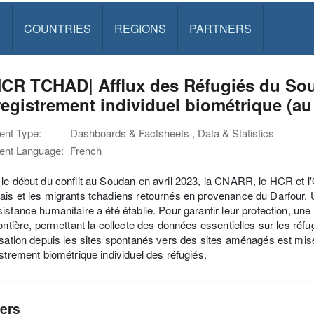
S
COUNTRIES
REGIONS
PARTNERS
CR TCHAD| Afflux des Réfugiés du Soud
registrement individuel biométrique (au
nt Type:
Dashboards & Factsheets , Data & Statistics
nt Language:
French
le début du conflit au Soudan en avril 2023, la CNARR, le HCR et l'OI
is et les migrants tchadiens retournés en provenance du Darfour.
istance humanitaire a été établie. Pour garantir leur protection, u
rontière, permettant la collecte des données essentielles sur les réfu
isation depuis les sites spontanés vers des sites aménagés est mis
istrement biométrique individuel des réfugiés.
ers