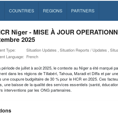
S
COUNTRIES
REGIONS
PARTNERS
CR Niger - MISE À JOUR OPERATIONNELLE
tembre 2025
nt Type:
Situation Updates , Situation Reports / Updates , Situ
nt Language:
French
 période de juillet à août 2025, le contexte au Niger a été marqué pa
nt dans les régions de Tillabéri, Tahoua, Maradi et Diffa et par un
s une coupure budgétaire de 30 % pour le HCR en 2025. Ces facteu
s, une baisse de la qualité des services essentiels (santé, éducation
rs interventions par les ONG partenaires.
tions