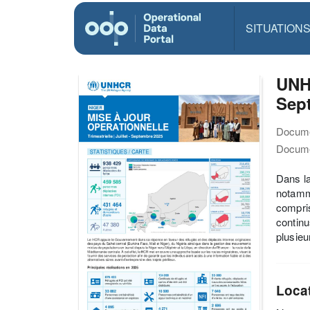
SITUATION
UNH
Sep
Docume
Docume
Dans la
notamme
compri
continu
plusieu
Loca