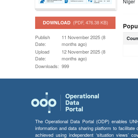
Niger
DOWNLOAD
(PDF, 476.38 KB)
Popu
Publish
11 November 2025 (8
Coun
Date:
months ago)
Upload
12 November 2025 (8
Date:
months ago)
Downloads:
999
The Operational Data Portal (ODP) enables UNHCR
information and data sharing platform to facilitat
achieved using independent ‘situation views’ c